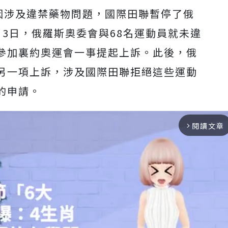
月，因涉及違禁藥物問題，國際田聯暫停了俄
3日，俄羅斯奧委會與68名運動員就未違
參加裏約奧運會一事提起上訴。此後，俄
另一項上訴，涉及國際田聯拒絕這些運動
的申請。
閱讀文章
arrow_forward_ios