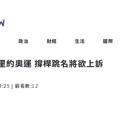
會
政治
財經
生活
國際
里約奧運 撐桿跳名將欲上訴
3:25
| 觀看數:
12