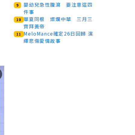
嬰幼兒急性腹瀉 要注意這四
9
件事
華夏同根 燦爛中華 三月三
10
齊拜黃帝
MeloMance確定26日回歸 演
11
繹悲傷愛情故事