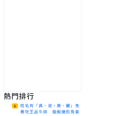
熱門排行
姓名有「真、淑、美、麗」免
1
費吃王品牛排 龍蝦嫩煎魚套