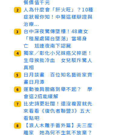
餐價值千元
人為什麼會「肝火旺」？10種
2
症狀報你知！中醫這樣辯證與
治療...
台中深夜驚傳墜樓！48歲女
3
「租屋處陽台墜落」當場身
亡 尪連夜南下認屍
獨家／彰化小兄妹癌父猝逝！
4
生母挨批冷血 女兒駁斥驚人
真相
日月談畫 百位知名藝術家齊
5
畫日月潭
運動後肩膀痛到舉不起？ 學
6
會這2招能緩解
比史詩更壯闊！還沒複習就先
7
來看看《復仇者聯盟3》五大
看點吧
【浪人木雕手番外篇】夫三度
8
離家 她為何不生氣不放棄？