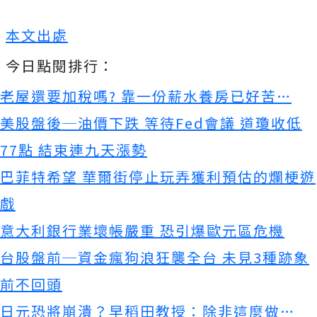
本文出處
今日點閱排行：
老屋還要加稅嗎? 靠一份薪水養房已好苦…
美股盤後─油價下跌 等待Fed會議 道瓊收低
77點 結束連九天漲勢
巴菲特希望 華爾街停止玩弄獲利預估的爛梗遊
戲
意大利銀行業壞帳嚴重 恐引爆歐元區危機
台股盤前─資金瘋狗浪狂襲全台 未見3種跡象
前不回頭
日元恐將崩潰？早稻田教授：除非這麼做…