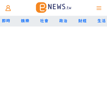
即時
娛樂
社會
政治
財經
生活