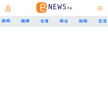
即時
娛樂
社會
政治
財經
生活