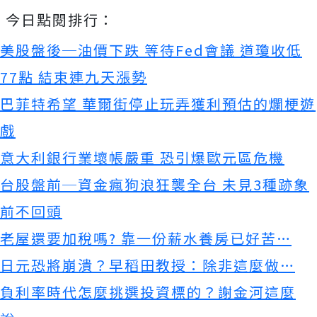
今日點閱排行：
美股盤後─油價下跌 等待Fed會議 道瓊收低
77點 結束連九天漲勢
巴菲特希望 華爾街停止玩弄獲利預估的爛梗遊
戲
意大利銀行業壞帳嚴重 恐引爆歐元區危機
台股盤前─資金瘋狗浪狂襲全台 未見3種跡象
前不回頭
老屋還要加稅嗎? 靠一份薪水養房已好苦…
日元恐將崩潰？早稻田教授：除非這麼做…
負利率時代怎麼挑選投資標的？謝金河這麼