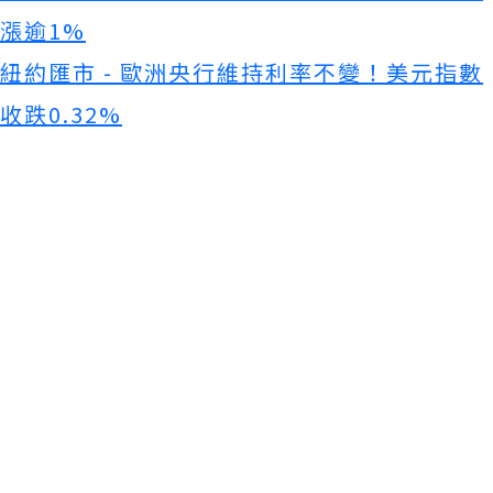
漲逾1%
紐約匯市 - 歐洲央行維持利率不變！美元指數
收跌0.32%