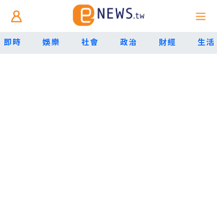
即時
娛樂
社會
政治
財經
生活