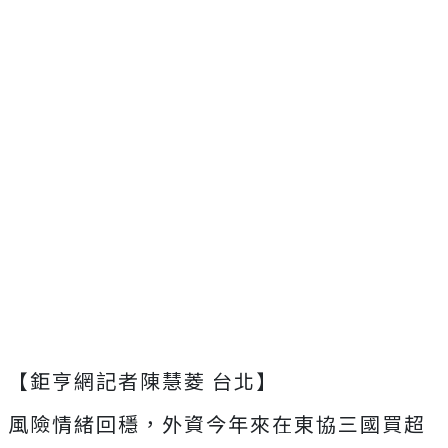
【鉅亨網記者陳慧菱 台北】
風險情緒回穩，外資今年來在東協三國買超