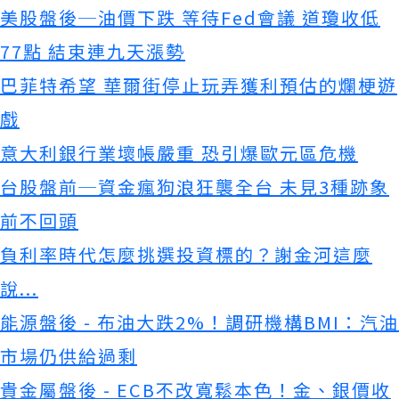
美股盤後─油價下跌 等待Fed會議 道瓊收低
77點 結束連九天漲勢
巴菲特希望 華爾街停止玩弄獲利預估的爛梗遊
戲
意大利銀行業壞帳嚴重 恐引爆歐元區危機
台股盤前─資金瘋狗浪狂襲全台 未見3種跡象
前不回頭
負利率時代怎麼挑選投資標的？謝金河這麼
說...
能源盤後 - 布油大跌2%！調研機構BMI：汽油
市場仍供給過剩
貴金屬盤後 - ECB不改寬鬆本色！金、銀價收