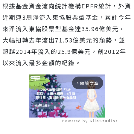
根據基金資金流向統計機構EPFR統計，外資
近期連3周淨流入東協股票型基金，累計今年
來淨流入東協股票型基金達35.96億美元，
大幅扭轉去年流出71.53億美元的頹勢，並
超越2014年流入的25.9億美元，創2012年
以來流入最多金額的紀錄。
閱讀文章
arrow_forward_ios
Powered by 
GliaStudios