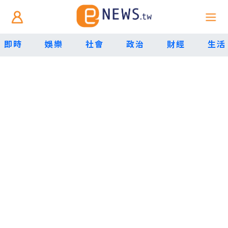
即時
娛樂
社會
政治
財經
生活