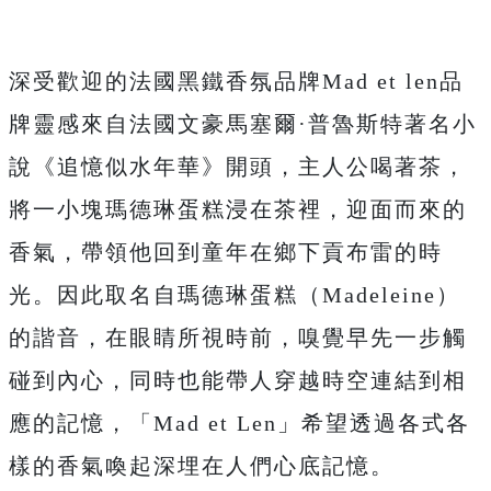
深受歡迎的法國黑鐵香氛品牌Mad et len品
牌靈感來自法國文豪馬塞爾·普魯斯特著名小
說《追憶似水年華》開頭，主人公喝著茶，
將一小塊瑪德琳蛋糕浸在茶裡，迎面而來的
香氣，帶領他回到童年在鄉下貢布雷的時
光。因此取名自瑪德琳蛋糕（Madeleine）
的諧音，在眼睛所視時前，嗅覺早先一步觸
碰到內心，同時也能帶人穿越時空連結到相
應的記憶，「Mad et Len」希望透過各式各
樣的香氣喚起深埋在人們心底記憶。