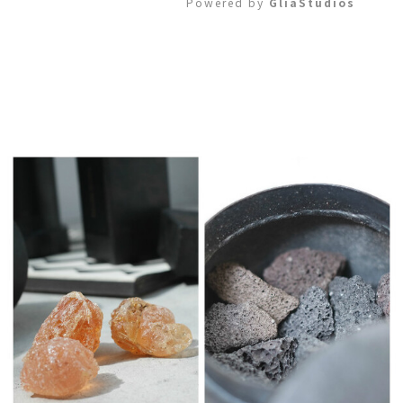
Powered by 
GliaStudios
Mute