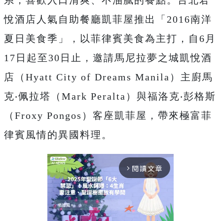
系，喜歡入口清爽、不油膩的餐點。台北君
悅酒店人氣自助餐廳凱菲屋推出「2016南洋
夏日美食季」，以菲律賓美食為主打，自6月
17日起至30日止，邀請馬尼拉夢之城凱悅酒
店（Hyatt City of Dreams Manila）主廚馬
克‧佩拉塔（Mark Peralta）與福洛克‧彭格斯
（Froxy Pongos）客座凱菲屋，帶來極富菲
律賓風情的異國料理。
閱讀文章
arrow_forward_ios