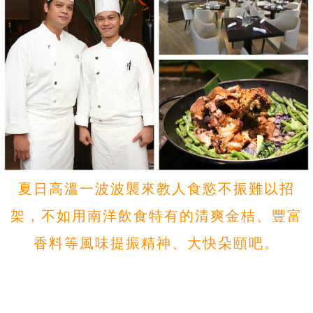
夏日高溫一波波襲來教人食慾不振難以招
架，不如用南洋飲食特有的清爽金桔、豐富
香料等風味提振精神、大快朵頤吧。