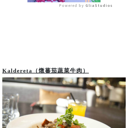
Powered by 
GliaStudios
Mute
Kaldereta
（燉蕃茄蔬菜牛肉）