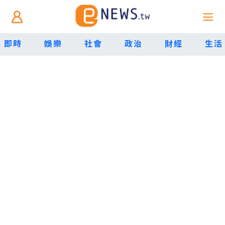
即時
娛樂
社會
政治
財經
生活