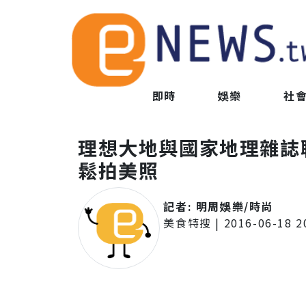
即時
娛樂
社
理想大地與國家地理雜誌
鬆拍美照
記者:
明周娛樂/時尚
美食特搜
|
2016-06-18 2