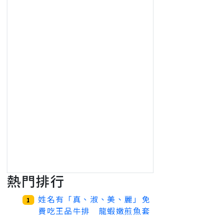
熱門排行
姓名有「真、淑、美、麗」免
1
費吃王品牛排 龍蝦嫩煎魚套