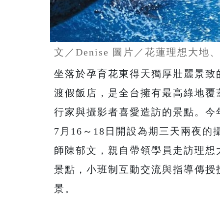
文／Denise 圖片／花蓮理想大
坐落於孕育花東得天獨厚壯麗景致
渡假飯店，是全台擁有最高綠地覆
行家與攝影者喜愛造訪的景點。今
7月16～18日開設為期三天兩夜
師陳郁文，親自帶領學員走訪理想
景點，小班制互動交流與指導傳授
景。