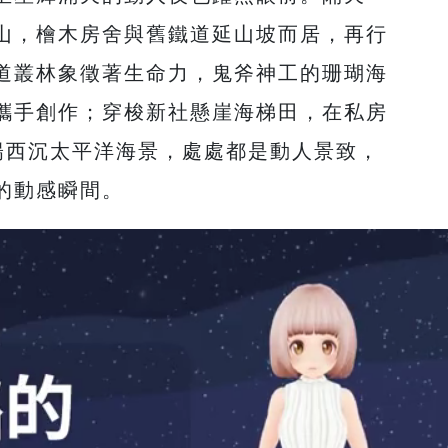
山，檜木房舍與舊鐵道延山坡而居，再行
道叢林象徵著生命力，鬼斧神工的珊瑚海
攜手創作；穿梭新社懸崖海梯田，在私房
陽西沉太平洋海景，處處都是動人景致，
的動感瞬間。
arrow_forward_io