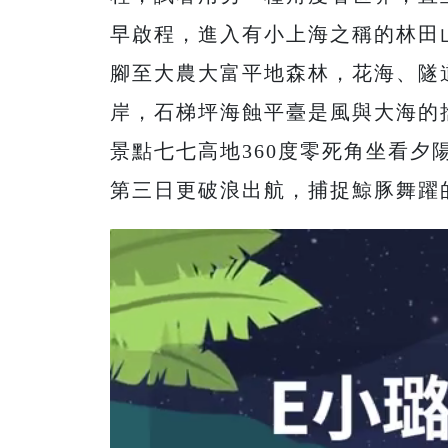
早啟程，進入有小上海之稱的林田
腳至大農大富平地森林，花海、隧
岸，石梯坪海蝕平臺是風與大海的
景點七七高地360度零死角坐看夕
第三日更破浪出航，捕捉鯨豚舞躍