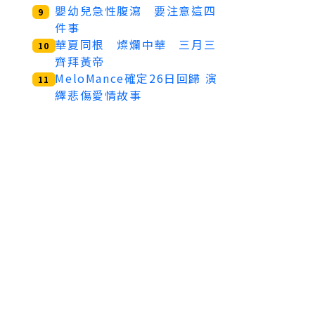
嬰幼兒急性腹瀉 要注意這四
9
件事
華夏同根 燦爛中華 三月三
10
齊拜黃帝
MeloMance確定26日回歸 演
11
繹悲傷愛情故事