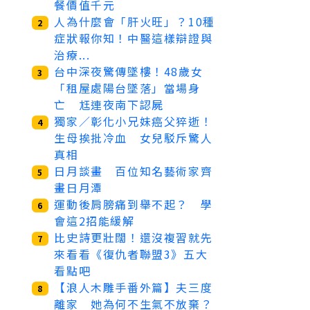
餐價值千元
人為什麼會「肝火旺」？10種
2
症狀報你知！中醫這樣辯證與
治療...
台中深夜驚傳墜樓！48歲女
3
「租屋處陽台墜落」當場身
亡 尪連夜南下認屍
獨家／彰化小兄妹癌父猝逝！
4
生母挨批冷血 女兒駁斥驚人
真相
日月談畫 百位知名藝術家齊
5
畫日月潭
運動後肩膀痛到舉不起？ 學
6
會這2招能緩解
比史詩更壯闊！還沒複習就先
7
來看看《復仇者聯盟3》五大
看點吧
【浪人木雕手番外篇】夫三度
8
離家 她為何不生氣不放棄？