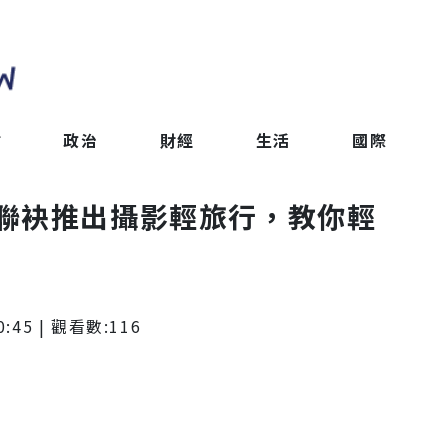
會
政治
財經
生活
國際
聯袂推出攝影輕旅行，教你輕
0:45
| 觀看數:
116