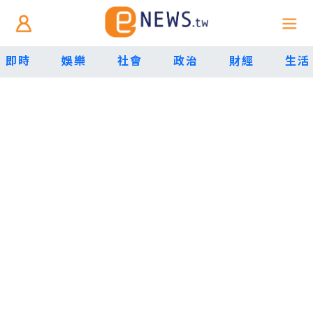
即時
娛樂
社會
政治
財經
生活