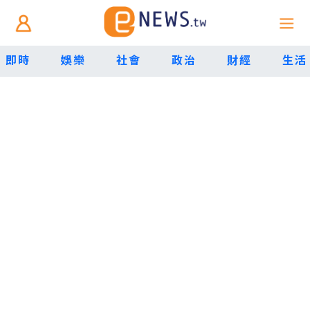
即時
娛樂
社會
政治
財經
生活