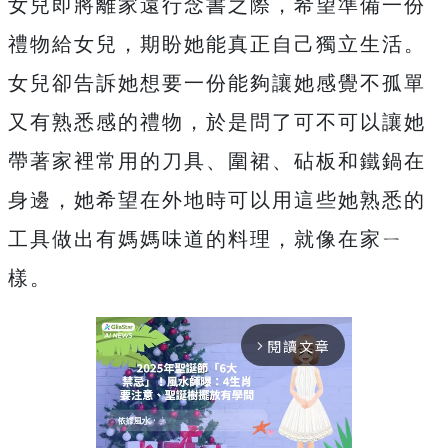
女兒即將離家遠行念書之際，希望準備一份
禮物給女兒，期盼她能真正自己獨立生活。
女兒卻告訴她想要一份能夠讓她感覺不孤單
又有熟悉感的禮物，於是問了可不可以讓她
帶著家裡常用的刀具、圍裙、砧板和鐵鍋在
身邊，她希望在外地時可以用這些她熟悉的
工具做出有媽媽味道的料理，就像在家ㄧ
樣。
閱讀文章
arrow_forward_ios