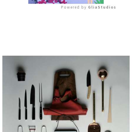
Powered by 
GliaStudios
Mute