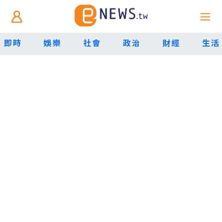
即時
娛樂
社會
政治
財經
生活