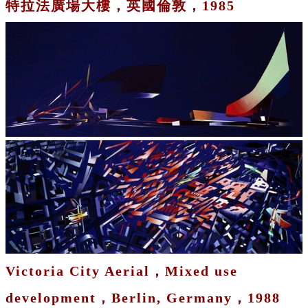
特拉法廣場大樓，英國倫敦，1985
Victoria City Aerial，Mixed use
development，Berlin, Germany，1988