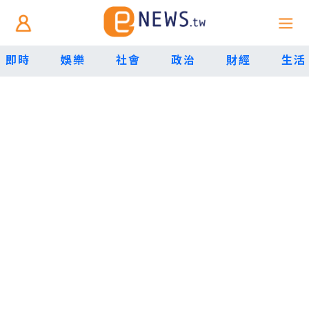
即時
娛樂
社會
政治
財經
生活