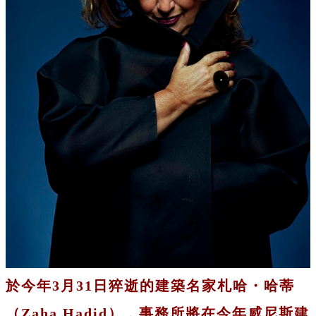
於今年3月31日猝逝的建築名家札哈・哈蒂
（Zaha Hadid），事務所將在今年威尼斯建