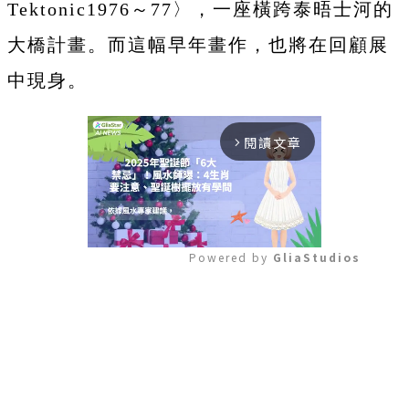
Tektonic1976～77〉，一座橫跨泰晤士河的
大橋計畫。而這幅早年畫作，也將在回顧展
中現身。
閱讀文章
arrow_forward_ios
Powered by 
GliaStudios
Mute