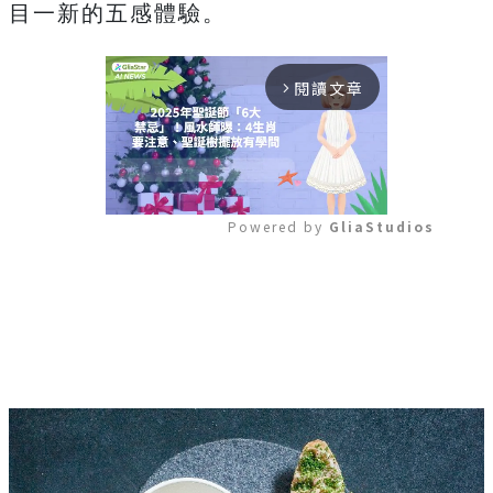
目一新的五感體驗。
閱讀文章
arrow_forward_ios
Powered by 
GliaStudios
Mute