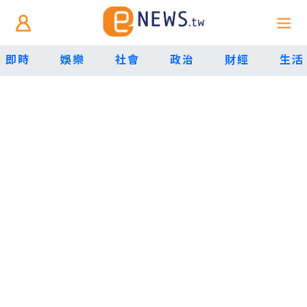
即時
娛樂
社會
政治
財經
生活