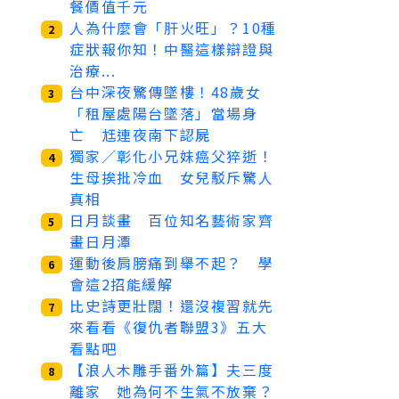
餐價值千元
人為什麼會「肝火旺」？10種
2
症狀報你知！中醫這樣辯證與
治療...
台中深夜驚傳墜樓！48歲女
3
「租屋處陽台墜落」當場身
亡 尪連夜南下認屍
獨家／彰化小兄妹癌父猝逝！
4
生母挨批冷血 女兒駁斥驚人
真相
日月談畫 百位知名藝術家齊
5
畫日月潭
運動後肩膀痛到舉不起？ 學
6
會這2招能緩解
比史詩更壯闊！還沒複習就先
7
來看看《復仇者聯盟3》五大
看點吧
【浪人木雕手番外篇】夫三度
8
離家 她為何不生氣不放棄？