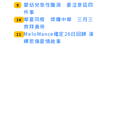
嬰幼兒急性腹瀉 要注意這四
9
件事
華夏同根 燦爛中華 三月三
10
齊拜黃帝
MeloMance確定26日回歸 演
11
繹悲傷愛情故事