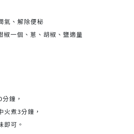
潤氣、解除便秘
、甜椒一個、蔥、胡椒、鹽適量
0分鐘，
中火煮3分鐘，
味即可。