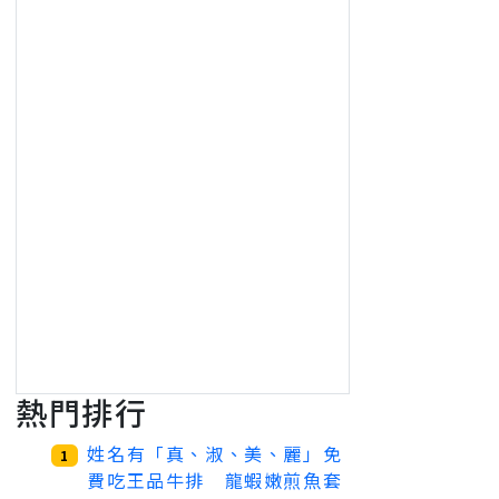
熱門排行
姓名有「真、淑、美、麗」免
1
費吃王品牛排 龍蝦嫩煎魚套