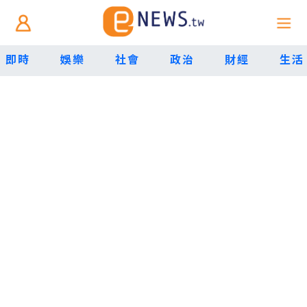
即時
娛樂
社會
政治
財經
生活