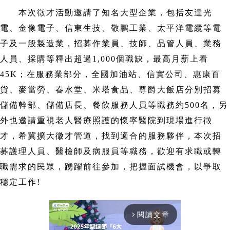
本次徵才活動邀請了知名大型企業，包括友達光
電、金像電子、信東生技、敬鵬工業、太平洋電纜等電
子及一般製造業，招募作業員、技師、品管人員、業務
人員、採購等釋出超過1,000個職缺，最高月薪上看
45K；在服務業部分，全國加油站、信實公司、惠康百
貨、麥當勞、春水堂、米塔食品、尊爵大飯店分別招募
儲備幹部、儲備店長、餐飲服務人員等職務約500名，另
外也邀請重視老人醫療照護的懷寧醫院到現場進行徵
才，希冀擴大徵才管道，找到適合的服務夥伴，本次招
募護理人員、醫檢師及病服員等職務，歡迎有求職或轉
職需求的民眾，踴躍前往參加，把握面試機會，以爭取
穩定工作!
閱讀文章
arrow_forward_ios