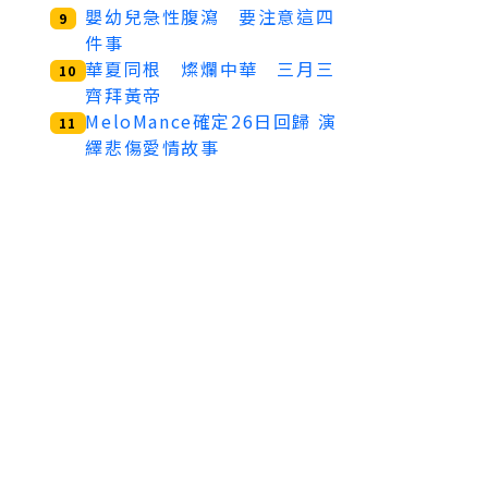
嬰幼兒急性腹瀉 要注意這四
9
件事
華夏同根 燦爛中華 三月三
10
齊拜黃帝
MeloMance確定26日回歸 演
11
繹悲傷愛情故事