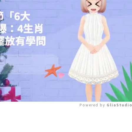
Powered by 
GliaStudi
Mute