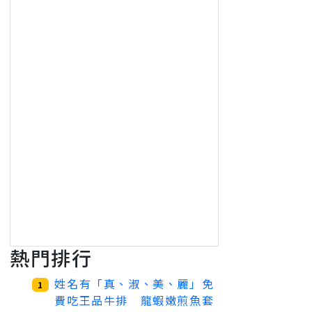
熱門排行
姓名有「真、淑、美、麗」免
1
費吃王品牛排 龍蝦嫩煎魚套