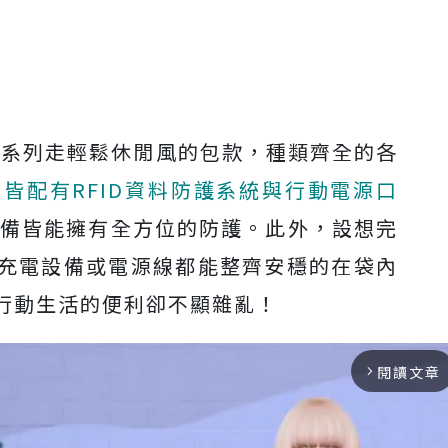
onnect系列走輕鬆休閒風的包款，種類齊全的各
包
皆配有RFID資料防護系統與行動電源口
配備皆能擁有全方位的防護。此外，設想完
充電設備或電源線都能整齊安穩的在袋內
行動生活的便利卻不顯雜亂！
閱讀文章
arrow_forward_ios