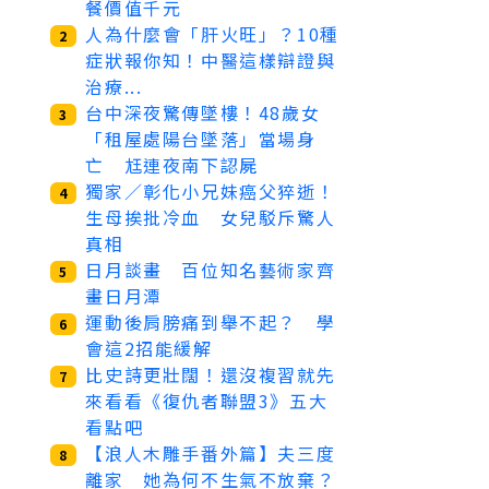
餐價值千元
人為什麼會「肝火旺」？10種
2
症狀報你知！中醫這樣辯證與
治療...
台中深夜驚傳墜樓！48歲女
3
「租屋處陽台墜落」當場身
亡 尪連夜南下認屍
獨家／彰化小兄妹癌父猝逝！
4
生母挨批冷血 女兒駁斥驚人
真相
日月談畫 百位知名藝術家齊
5
畫日月潭
運動後肩膀痛到舉不起？ 學
6
會這2招能緩解
比史詩更壯闊！還沒複習就先
7
來看看《復仇者聯盟3》五大
看點吧
【浪人木雕手番外篇】夫三度
8
離家 她為何不生氣不放棄？