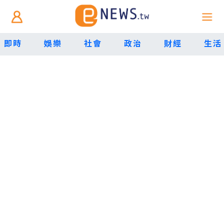
即時
娛樂
社會
政治
財經
生活