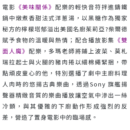
電影
《美味關係》
配樂的輕快音符拌進鑄鐵
鍋中燉煮香甜法式洋蔥湯，以黑糖作為獨家
秘方的檸檬塔郁溢出美國名廚茱莉亞?柴爾德
賦予食物的溫暖與熱情；配合播放影集
《雙
面人魔》
配樂，多瑪老師將鋪上波菜、莫札
瑞拉起士與火腿的豬肉捲以細棉繩緊捆，帶
點頑皮童心的他，特別選播了劇中主廚料理
人肉時的悠揚古典樂曲，透過Sony 旗艦揚
聲器精緻音質的樂曲播放讓空氣中滲出一絲
冷顫，與其優雅的下廚動作形成強烈的反
差，營造了置身電影中的臨場感。