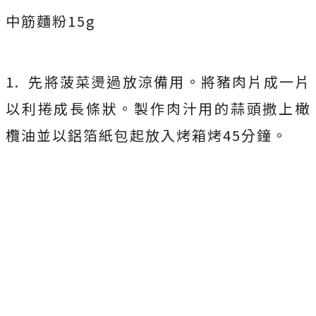
中筋麵粉15g
1. 先將菠菜燙過放涼備用。將豬肉片成一片
以利捲成長條狀。製作肉汁用的蒜頭撒上橄
欖油並以鋁箔紙包起放入烤箱烤45分鐘。