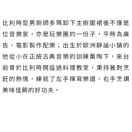
比利時型男廚師多瑪卸下主廚圍裙後不僅是
位音樂家，亦是玩樂團的一份子，平時為廣
告、電影製作配樂；出生於歐洲靜謐小鎮的
他從小在正統古典音樂的訓練薰陶下，來台
前曾於比利時開設過料理教室，秉持著對烹
飪的熱情，練就了左手揮寫樂譜、右手烹調
美味佳餚的好功夫。