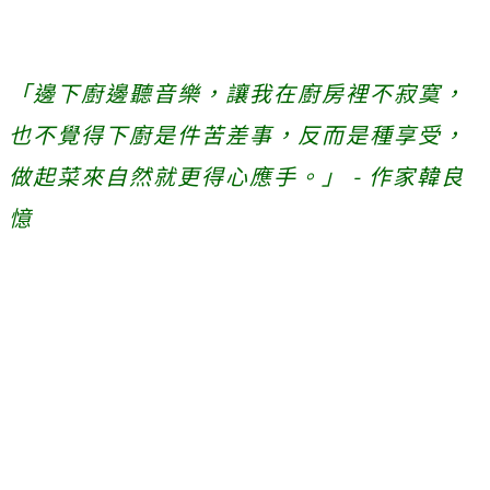
「邊下廚邊聽音樂，讓我在廚房裡不寂寞，
也不覺得下廚是件苦差事，反而是種享受，
做起菜來自然就更得心應手。」 - 作家韓良
憶