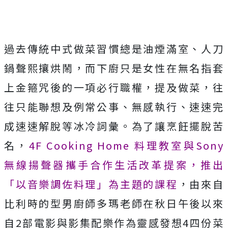
過去傳統中式做菜習慣總是油煙滿室、人刀
鍋聲熙攘烘鬧，而下廚只是女性在無名指套
上金箍咒後的一項必行職權，提及做菜，往
往只能聯想及例常公事、無感執行、速速完
成速速解脫等冰冷詞彙。為了讓烹飪擺脫苦
名，
4F Cooking Home 料理教室與Sony
無線揚聲器攜手合作生活改革提案，推出
「以音樂調佐料理」為主題的課程
，由來自
比利時的型男廚師多瑪老師在秋日午後以來
自2部電影與影集配樂作為靈感發想4四份菜