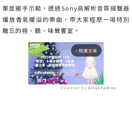
單並親手示範，透過Sony高解析音質揚聲器
播放香氣暖溢的樂曲，帶大家經歷一場特別
難忘的視、聽、味覺饗宴。
閱讀文章
arrow_forward_ios
Powered by 
GliaStudios
Mute