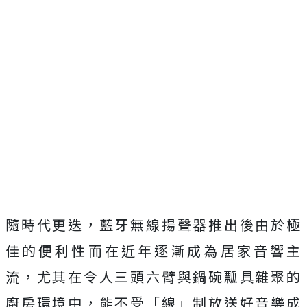
隨時代更迭，藍牙無線揚聲器推出後由於極
佳的便利性而在近年逐漸成為居家音響主
流，尤其在令人三頭六臂與鍋碗瓢具雜聚的
廚房環境中，能不受「線」制放送好音樂成