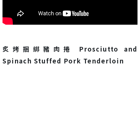
炙烤捆綁豬肉捲 Prosciutto and
Spinach Stuffed Pork Tenderloin