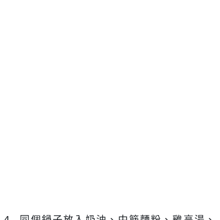
4. 同個鍋子放入奶油、中筋麵粉、雞高湯、