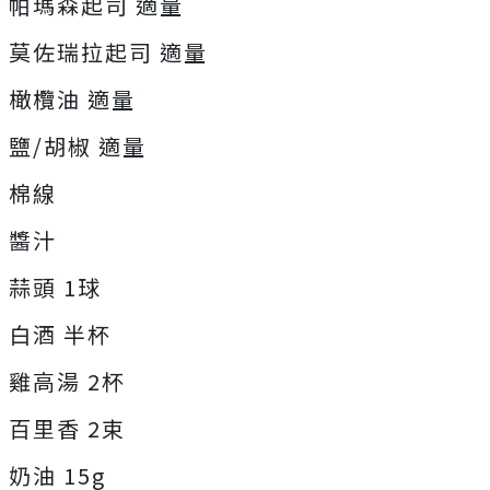
帕瑪森起司 適量
莫佐瑞拉起司 適量
橄欖油 適量
鹽/胡椒 適量
棉線
醬汁
蒜頭 1球
白酒 半杯
雞高湯 2杯
百里香 2束
奶油 15g