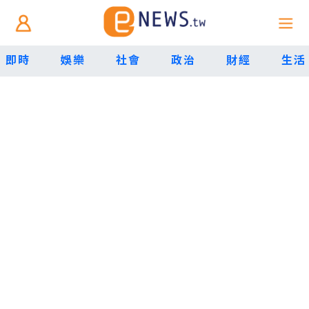
即時
娛樂
社會
政治
財經
生活