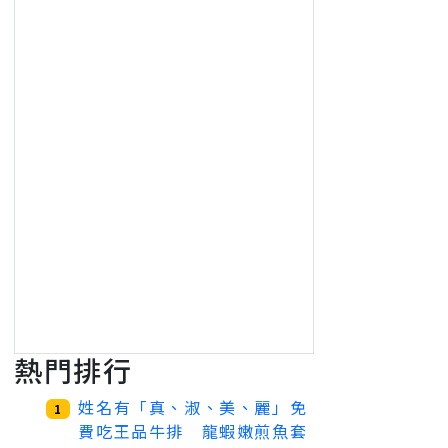
熱門排行
姓名有「真、淑、美、麗」免
1
費吃王品牛排 龍蝦嫩煎魚套