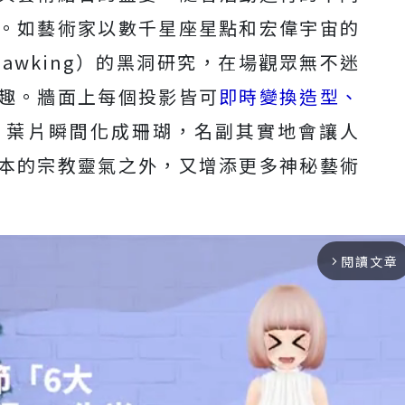
。如藝術家以數千星座星點和宏偉宇宙的
 Hawking）的黑洞研究，在場觀眾無不迷
趣。牆面上每個投影皆可
即時變換造型、
，葉片瞬間化成珊瑚，名副其實地會讓人
本的宗教靈氣之外，又增添更多神秘藝術
閱讀文章
arrow_forward_ios