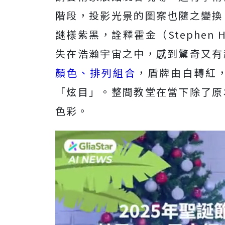
階段，投影光景的圖案也隨之變換
謎樣紫黑，詮釋霍金（Stephen
失在浩瀚宇宙之中，感到驚奇又有
顏色、排列組合
，盾牌由白轉紅
「炫目」。整間教堂在當下除了原
色彩。