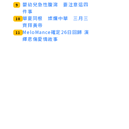
嬰幼兒急性腹瀉 要注意這四
9
件事
華夏同根 燦爛中華 三月三
10
齊拜黃帝
MeloMance確定26日回歸 演
11
繹悲傷愛情故事