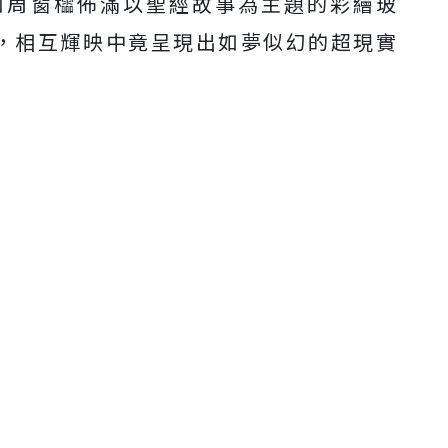
四周窗櫺佈滿以聖經故事為主題的彩繪玻
作之中，相互輝映中竟呈現出如夢似幻的超現實