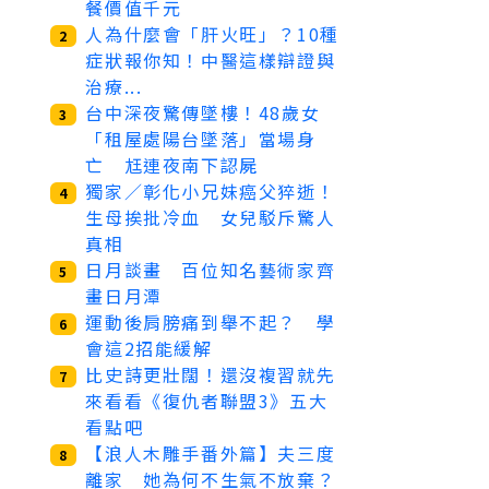
餐價值千元
人為什麼會「肝火旺」？10種
2
症狀報你知！中醫這樣辯證與
治療...
台中深夜驚傳墜樓！48歲女
3
「租屋處陽台墜落」當場身
亡 尪連夜南下認屍
獨家／彰化小兄妹癌父猝逝！
4
生母挨批冷血 女兒駁斥驚人
真相
日月談畫 百位知名藝術家齊
5
畫日月潭
運動後肩膀痛到舉不起？ 學
6
會這2招能緩解
比史詩更壯闊！還沒複習就先
7
來看看《復仇者聯盟3》五大
看點吧
【浪人木雕手番外篇】夫三度
8
離家 她為何不生氣不放棄？