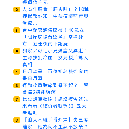
餐價值千元
人為什麼會「肝火旺」？10種
2
症狀報你知！中醫這樣辯證與
治療...
台中深夜驚傳墜樓！48歲女
3
「租屋處陽台墜落」當場身
亡 尪連夜南下認屍
獨家／彰化小兄妹癌父猝逝！
4
生母挨批冷血 女兒駁斥驚人
真相
日月談畫 百位知名藝術家齊
5
畫日月潭
運動後肩膀痛到舉不起？ 學
6
會這2招能緩解
比史詩更壯闊！還沒複習就先
7
來看看《復仇者聯盟3》五大
看點吧
【浪人木雕手番外篇】夫三度
8
離家 她為何不生氣不放棄？