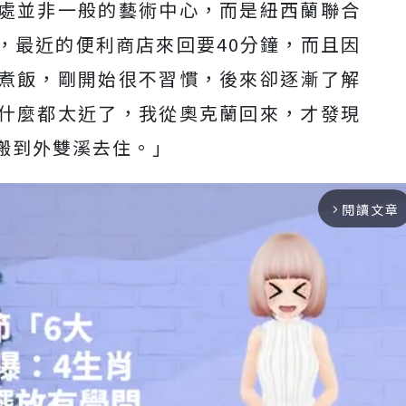
處並非一般的藝術中心，而是紐西蘭聯合
，最近的便利商店來回要40分鐘，而且因
煮飯，剛開始很不習慣，後來卻逐漸了解
什麼都太近了，我從奧克蘭回來，才發現
搬到外雙溪去住。」
閱讀文章
arrow_forward_ios