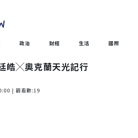
會
政治
財經
生活
國際
廷皓╳奧克蘭天光記行
0:00
| 觀看數:
19