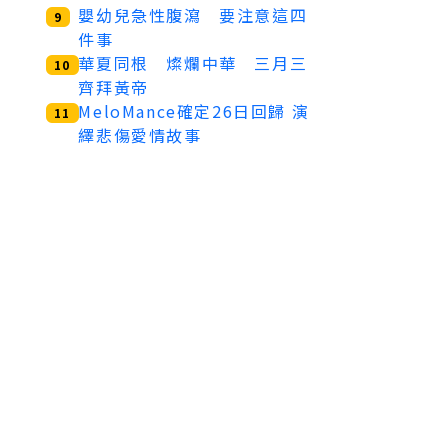
嬰幼兒急性腹瀉 要注意這四
9
件事
華夏同根 燦爛中華 三月三
10
齊拜黃帝
MeloMance確定26日回歸 演
11
繹悲傷愛情故事