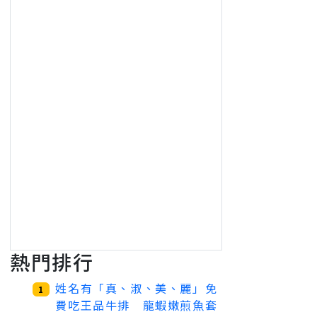
熱門排行
姓名有「真、淑、美、麗」免
1
費吃王品牛排 龍蝦嫩煎魚套