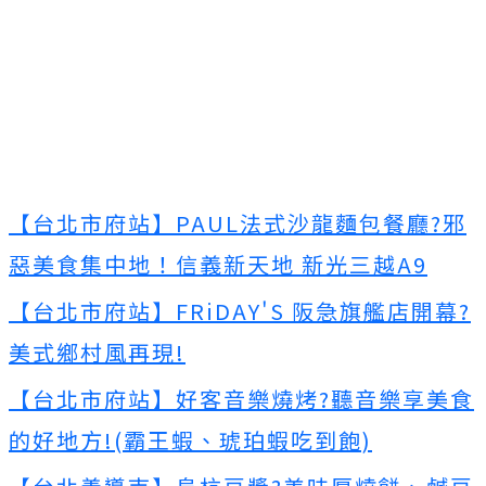
【台北市府站】PAUL法式沙龍麵包餐廳?邪
惡美食集中地！信義新天地 新光三越A9
【台北市府站】FRiDAY'S 阪急旗艦店開幕?
美式鄉村風再現!
【台北市府站】好客音樂燒烤?聽音樂享美食
的好地方!(霸王蝦、琥珀蝦吃到飽)