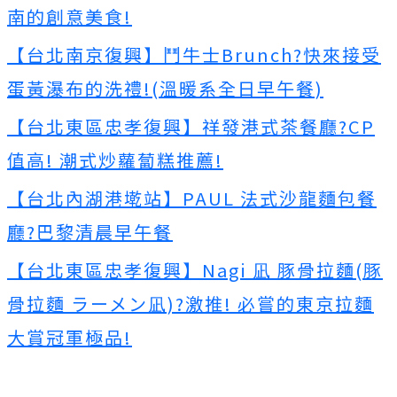
南的創意美食!
【台北南京復興】鬥牛士Brunch?快來接受
蛋黃瀑布的洗禮!(溫暖系全日早午餐)
【台北東區忠孝復興】祥發港式茶餐廳?CP
值高! 潮式炒蘿蔔糕推薦!
【台北內湖港墘站】PAUL 法式沙龍麵包餐
廳?巴黎清晨早午餐
【台北東區忠孝復興】Nagi 凪 豚骨拉麵(豚
骨拉麵 ラーメン凪)?激推! 必嘗的東京拉麵
大賞冠軍極品!