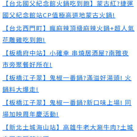
【台北國父紀念館火鍋吃到飽】蒙古紅?捷運
國父紀念館站CP值極高道地蒙古火鍋!
【台北西門町】瘋麻辣頂級麻辣火鍋+超人氣
花雕雞吃到飽!
【板橋府中站】小確幸 串燒居酒屋?南雅夜
市旁聚餐好所在!
【板橋江子翠】鬼椒一番鍋?滿溢好湯頭! 火
鍋料大爆走!
【板橋江子翠】鬼椒一番鍋?新口味上場! 同
場加映周年慶活動!
【新北土城海山站】高雄牛老大涮牛肉?土城