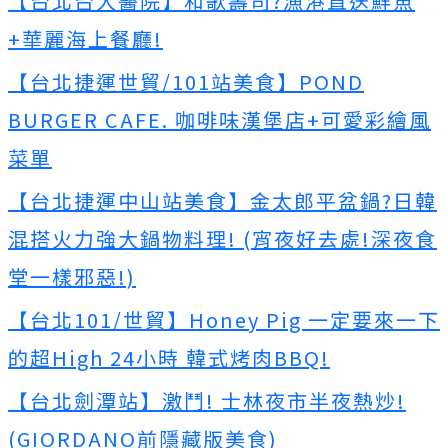
【台北台大醫院】和歌壽司?漁港直送鮮魚
+華麗海上餐廳!
【台北捷運世貿/101站美食】POND
BURGER CAFE. 咖啡味漢堡店+可愛彩繪風
菜單
【台北捷運中山站美食】金太郎平盆鍋?日韓
混搭火力強大鍋物料理! (宵夜好去處!深夜食
堂一樣邪惡!)
【台北101/世貿】Honey Pig 一定要來一下
的超High 24小時 韓式烤肉BBQ!
【台北劍潭站】激鬥! 士林夜市半夜熱炒!
(GIORDANO前隱藏版美食)