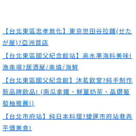
【台北東區忠孝敦化】東京世田谷拉麵(せた
が屋)?亞洲首店
【台北東區國父紀念館站】高水準海料美味!
漁串場?居酒屋/串燒/海鮮
【台北東區國父紀念館】沐茗飲堂?純手制作
新品牌飲品! (南瓜拿鐵、鮮薑奶茶、晶鑽葡
萄柚推薦!)
【台北市府站】純日本料理?捷運市府站巷弄
平價美食!