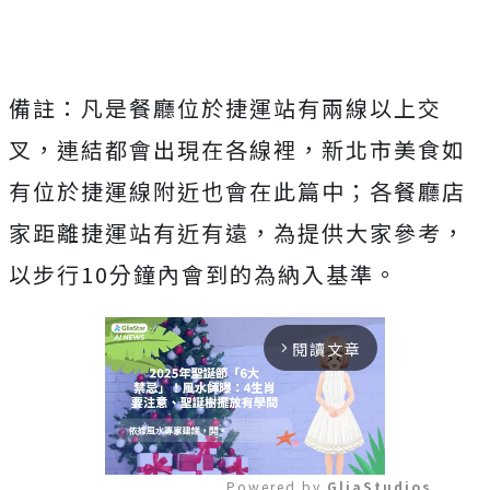
備註：凡是餐廳位於捷運站有兩線以上交
叉，連結都會出現在各線裡，新北市美食如
有位於捷運線附近也會在此篇中；各餐廳店
家距離捷運站有近有遠，為提供大家參考，
以步行10分鐘內會到的為納入基準。
閱讀文章
arrow_forward_ios
Powered by 
GliaStudios