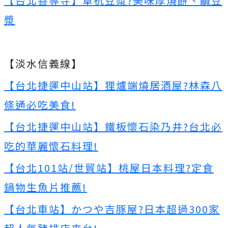
【台北善導寺】阜杭豆漿?美味厚燒餅、鹹豆
漿
【淡水信義線】
【台北捷運中山站】狸爐端燒居酒屋?林森八
條通必吃美食!
【台北捷運中山站】鐵板懷石染乃井?台北必
吃的華麗懷石料理!
【台北101站/世貿站】桃屋日本料理?定食
鍋物生魚片推薦!
【台北車站】かつや吉豚屋?日本超過300家