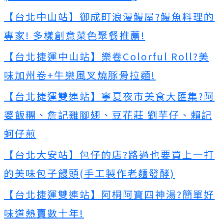
【台北中山站】御成町浪漫鰻屋?鰻魚料理的
專家! 多樣創意菜色聚餐推薦!
【台北捷運中山站】樂卷Colorful Roll?美
味加州卷+牛樂風叉燒豚骨拉麵!
【台北捷運雙連站】寧夏夜市美食大匯集?阿
婆飯糰、詹記雞腳翅、豆花莊 劉芋仔、賴記
蚵仔煎
【台北大安站】包仔的店?路過也要買上一打
的美味包子饅頭(手工製作老麵發酵)
【台北捷運雙連站】阿桐阿寶四神湯?簡單好
味道熱賣數十年!