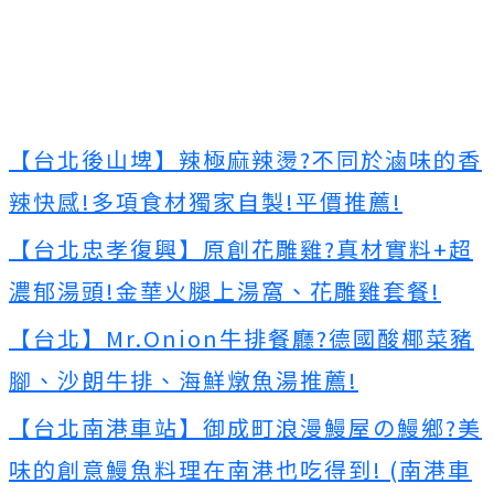
【台北後山埤】辣極麻辣燙?不同於滷味的香
辣快感!多項食材獨家自製!平價推薦!
【台北忠孝復興】原創花雕雞?真材實料+超
濃郁湯頭!金華火腿上湯窩、花雕雞套餐!
【台北】Mr.Onion牛排餐廳?德國酸椰菜豬
腳、沙朗牛排、海鮮燉魚湯推薦!
【台北南港車站】御成町浪漫鰻屋の鰻鄉?美
味的創意鰻魚料理在南港也吃得到! (南港車