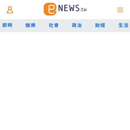
即時
娛樂
社會
政治
財經
生活