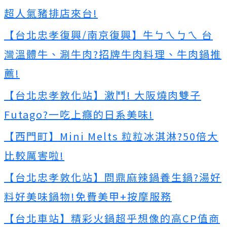
超人氣豬排店來台!
【台北忠孝復興/南京復興】牛ㄅㄟㄅㄟ 台
灣溫體牛、涮牛肉?招牌牛肉料理、牛肉鍋推
薦!
【台北忠孝敦化站】激鬥! 大阪燒肉雙子
Futago?一吃上癮的日系美味!
【西門町】Mini Melts 粒粒冰淇淋?50倍大
比較厲害啦!
【台北忠孝敦化站】問鼎麻辣鍋養生鍋?湯好
料好美味鍋物!免費美甲+按摩服務
【台北車站】精彩火鍋超乎想像的高CP值商