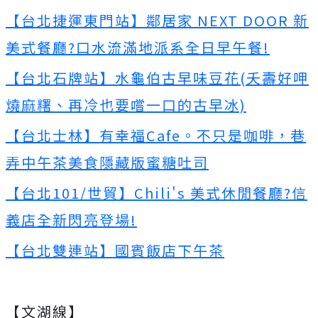
【台北捷運東門站】鄰居家 NEXT DOOR 新
美式餐廳?口水流滿地派系全日早午餐!
【台北石牌站】水龜伯古早味豆花(夭壽好呷
燒麻糬、再冷也要嚐一口的古早冰)
【台北士林】有幸福Cafe。不只是咖啡，巷
弄中午茶美食隱藏版蜜糖吐司
【台北101/世貿】Chili's 美式休閒餐廳?信
義店全新閃亮登場!
【台北雙連站】國賓飯店下午茶
【文湖線】