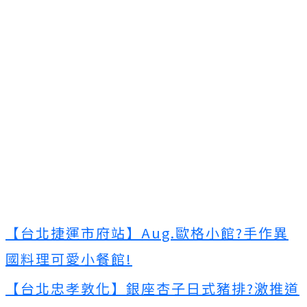
【台北捷運市府站】Aug.歐格小館?手作異
國料理可愛小餐館!
【台北忠孝敦化】銀座杏子日式豬排?激推道