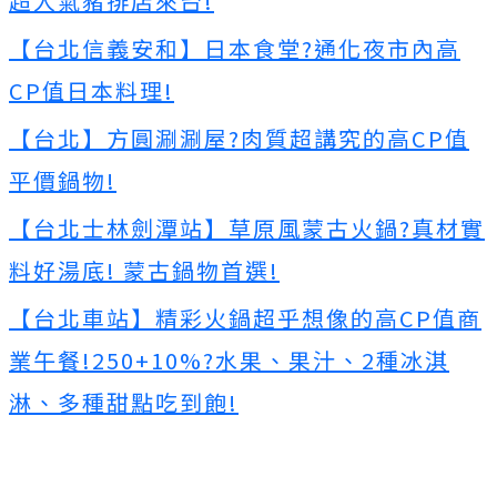
超人氣豬排店來台!
【台北信義安和】日本食堂?通化夜市內高
CP值日本料理!
【台北】方圓涮涮屋?肉質超講究的高CP值
平價鍋物!
【台北士林劍潭站】草原風蒙古火鍋?真材實
料好湯底! 蒙古鍋物首選!
【台北車站】精彩火鍋超乎想像的高CP值商
業午餐!250+10%?水果、果汁、2種冰淇
淋、多種甜點吃到飽!