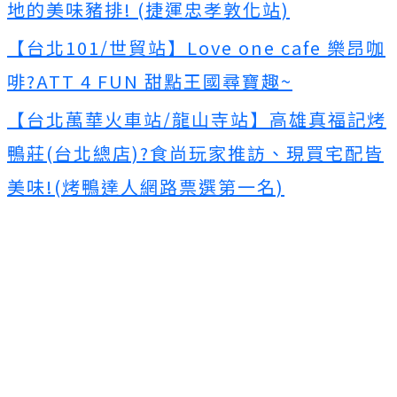
地的美味豬排! (捷運忠孝敦化站)
【台北101/世貿站】Love one cafe 樂昂咖
啡?ATT 4 FUN 甜點王國尋寶趣~
【台北萬華火車站/龍山寺站】高雄真福記烤
鴨莊(台北總店)?食尚玩家推訪、現買宅配皆
美味!(烤鴨達人網路票選第一名)