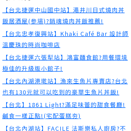
【台北捷運中山國中站】澠井川日式燒肉丼
飯居酒屋(参場)?銷魂燒肉丼飯推薦!
【台北忠孝復興站】Khaki Café Bar 設計師
溫慶珠的時尚咖啡店
【台北捷運六張犁站】鴻富麵食館?用餐環境
極佳的升級版小館子!
【台北內湖港墘站】漁來生魚片專賣店?台北
也有130元就可以吃到的豪華生魚片丼飯!
【台北】1861 Light?滿足味蕾的甜食餐廳!
鹹食一樣正點!(宅配蛋糕夯)
【台北內湖站】FACILE 法斯樂私人廚房?不