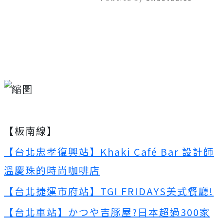
Mute
【板南線】
【台北忠孝復興站】Khaki Café Bar 設計師
溫慶珠的時尚咖啡店
【台北捷運市府站】TGI FRIDAYS美式餐廳!
【台北車站】かつや吉豚屋?日本超過300家