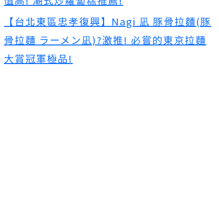
值高! 潮式炒蘿蔔糕推薦!
【台北東區忠孝復興】Nagi 凪 豚骨拉麵(豚
骨拉麵 ラーメン凪)?激推! 必嘗的東京拉麵
大賞冠軍極品!