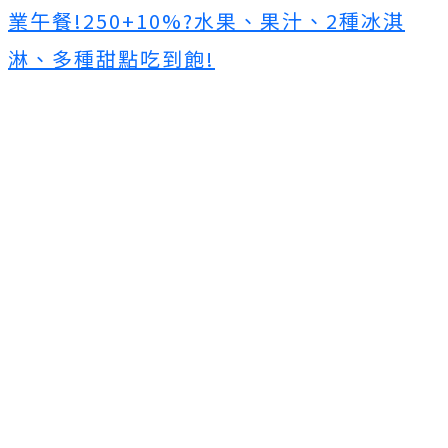
業午餐!250+10%?水果、果汁、2種冰淇
淋、多種甜點吃到飽!