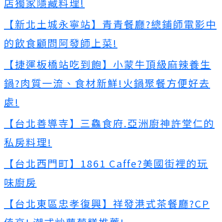
店獨家隱藏料理!
【新北土城永寧站】青青餐廳?總鋪師電影中
的飲食顧問阿發師上菜!
【捷運板橋站吃到飽】小蒙牛頂級麻辣養生
鍋?肉質一流、食材新鮮!火鍋聚餐方便好去
處!
【台北善導寺】三鱻食府.亞洲廚神許堂仁的
私房料理!
【台北西門町】1861 Caffe?美國街裡的玩
味廚房
【台北東區忠孝復興】祥發港式茶餐廳?CP