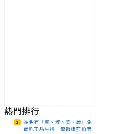
熱門排行
姓名有「真、淑、美、麗」免
1
費吃王品牛排 龍蝦嫩煎魚套