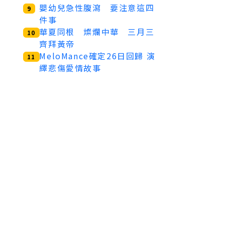
嬰幼兒急性腹瀉 要注意這四
9
件事
華夏同根 燦爛中華 三月三
10
齊拜黃帝
MeloMance確定26日回歸 演
11
繹悲傷愛情故事