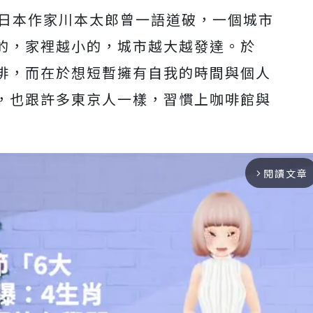
的日本作家川本太郎曾一語道破，一個城市
的，家裡越小的，城市越大越發達。於
啡，而在於想短暫擁有自我的時間與個人
，也跟許多東京人一樣，習慣上咖啡館與
閱讀文章
arrow_forward_ios