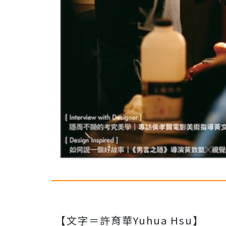
【文字＝許育華Yuhua Hsu】