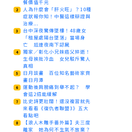
餐價值千元
人為什麼會「肝火旺」？10種
2
症狀報你知！中醫這樣辯證與
治療...
台中深夜驚傳墜樓！48歲女
3
「租屋處陽台墜落」當場身
亡 尪連夜南下認屍
獨家／彰化小兄妹癌父猝逝！
4
生母挨批冷血 女兒駁斥驚人
真相
日月談畫 百位知名藝術家齊
5
畫日月潭
運動後肩膀痛到舉不起？ 學
6
會這2招能緩解
比史詩更壯闊！還沒複習就先
7
來看看《復仇者聯盟3》五大
看點吧
【浪人木雕手番外篇】夫三度
8
離家 她為何不生氣不放棄？