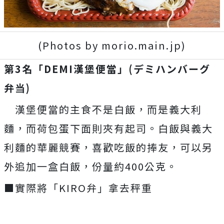
(Photos by morio.main.jp)
第3名「DEMI漢堡便當」(デミハンバーグ
弁当)
漢堡便當的主食不是白飯，而是義大利
麵，而荷包蛋下面則夾有起司。白飯與義大
利麵的華麗競賽，喜歡吃飯的捧友，可以另
外追加一盒白飯，份量約400公克。
■實際將「KIRO弁」拿去秤重