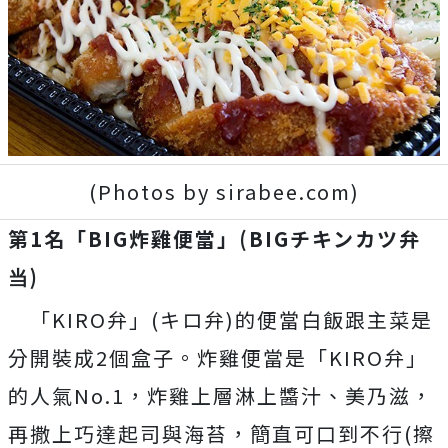
(Photos by sirabee.com)
第1名「BIG炸雞便當」(BIGチキンカツ弁
当)
「KIRO弁」(キロ弁)的便當白飯跟主菜是
分開裝成2個盒子。炸雞便當是「KIRO弁」
的人氣No.1，炸雞上層淋上醬汁、美乃滋，
再撒上巧達起司與海苔，簡直可口到不行(擦