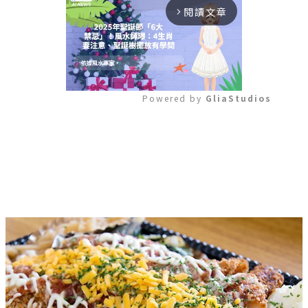
閱讀文章
arrow_forward_ios
Powered by 
GliaStudios
Mute