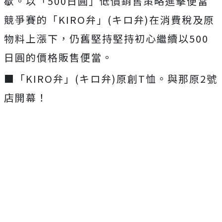
歇。以「500日圓」低價銷售策略進擊便當
競爭賽的「KIRO弁」(キロ弁)在消費稅及原
物料上漲下，仍舊堅持堅持初心繼續以500
日圓的價格販售便當。
■「KIRO弁」(キロ弁)原創T恤。與那原2號
店開幕！