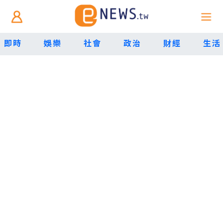
即時
娛樂
社會
政治
財經
生活