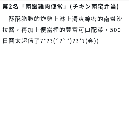
第2名「南蠻雞肉便當」(チキン南蛮弁当)
酥酥脆脆的炸雞上淋上清爽綿密的南蠻沙
拉醬，再加上便當裡的豐富可口配菜，500
日圓太超值了?*??(ˊ?ˋ*)??*?(奔))