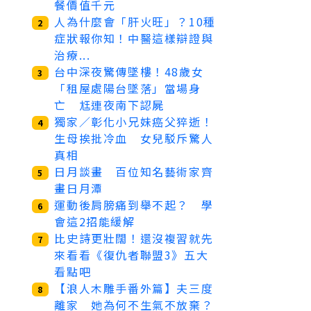
餐價值千元
人為什麼會「肝火旺」？10種
2
症狀報你知！中醫這樣辯證與
治療...
台中深夜驚傳墜樓！48歲女
3
「租屋處陽台墜落」當場身
亡 尪連夜南下認屍
獨家／彰化小兄妹癌父猝逝！
4
生母挨批冷血 女兒駁斥驚人
真相
日月談畫 百位知名藝術家齊
5
畫日月潭
運動後肩膀痛到舉不起？ 學
6
會這2招能緩解
比史詩更壯闊！還沒複習就先
7
來看看《復仇者聯盟3》五大
看點吧
【浪人木雕手番外篇】夫三度
8
離家 她為何不生氣不放棄？