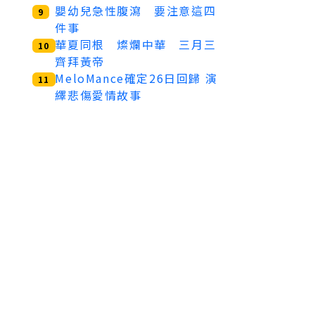
嬰幼兒急性腹瀉 要注意這四
9
件事
華夏同根 燦爛中華 三月三
10
齊拜黃帝
MeloMance確定26日回歸 演
11
繹悲傷愛情故事