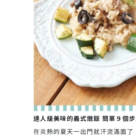
達人級美味的義式燉飯 簡單９個
在炎熱的夏天一出門就汗流滿面了