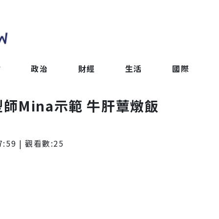
會
政治
財經
生活
國際
造型師Mina示範 牛肝蕈燉飯
7:59
| 觀看數:
25