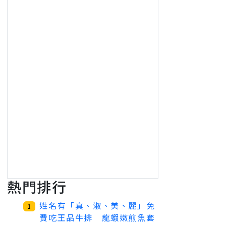
熱門排行
姓名有「真、淑、美、麗」免
1
費吃王品牛排 龍蝦嫩煎魚套