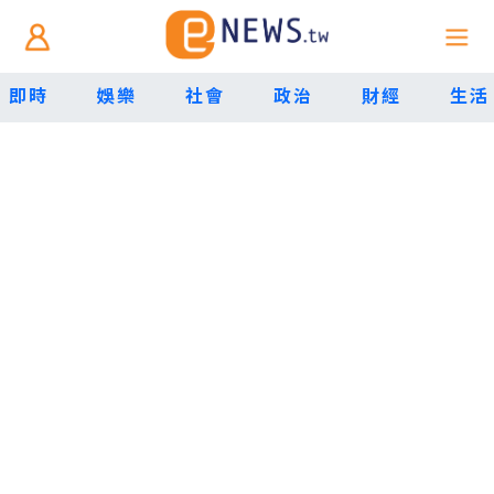
即時
娛樂
社會
政治
財經
生活