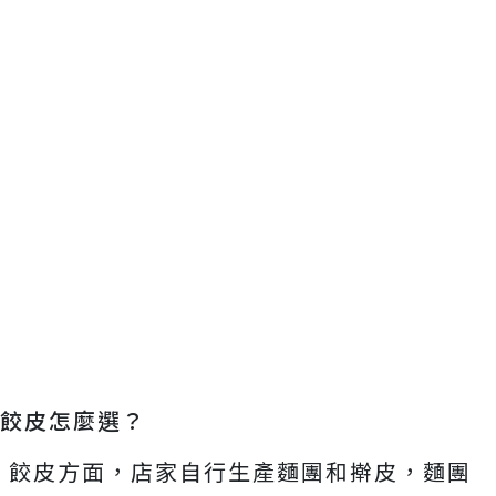
餃皮怎麼選？
餃皮方面，店家自行生產麵團和擀皮，麵團