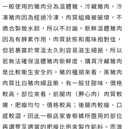
一般使用的豬肉分為溫體豬、冷藏豬肉，冷
凍豬肉因為經過冷凍，肉質組織被破壞，不
適合製做水餃，所以不討論。新鮮溫體豬肉
因為有酵素作用，肉質狀態和風味相對佳，
但若暴露於常溫太久則容易滋生細菌，所以
若無法確保溫體豬肉新鮮度，購買冷藏豬肉
是比較衛生安全的。豬的種類來看，黑豬肉
肉質比白豬肉細且脆，有一股甘甜味，價格
較高。部位來看，前腿肉（胛心肉）肉質較
嫩，肥瘦均勻、價格較高；後腿肉較瘦、口
感較澀，因此一般店家會根據所選用的部位
再調整至適當的肥瘦比例來製作餡料。而灣