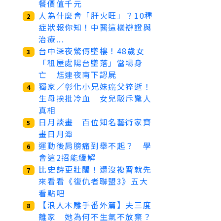
餐價值千元
人為什麼會「肝火旺」？10種
2
症狀報你知！中醫這樣辯證與
治療...
台中深夜驚傳墜樓！48歲女
3
「租屋處陽台墜落」當場身
亡 尪連夜南下認屍
獨家／彰化小兄妹癌父猝逝！
4
生母挨批冷血 女兒駁斥驚人
真相
日月談畫 百位知名藝術家齊
5
畫日月潭
運動後肩膀痛到舉不起？ 學
6
會這2招能緩解
比史詩更壯闊！還沒複習就先
7
來看看《復仇者聯盟3》五大
看點吧
【浪人木雕手番外篇】夫三度
8
離家 她為何不生氣不放棄？