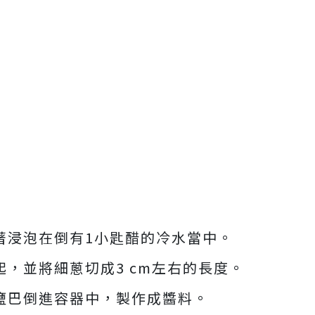
著浸泡在倒有1小匙醋的冷水當中。
起，並將細蔥切成3 cm左右的長度。
、鹽巴倒進容器中，製作成醬料。