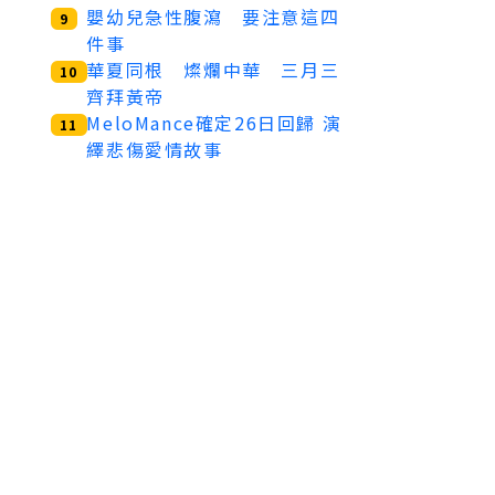
嬰幼兒急性腹瀉 要注意這四
9
件事
華夏同根 燦爛中華 三月三
10
齊拜黃帝
MeloMance確定26日回歸 演
11
繹悲傷愛情故事