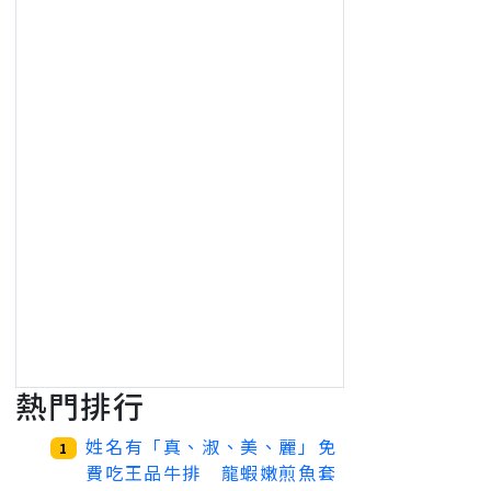
熱門排行
姓名有「真、淑、美、麗」免
1
費吃王品牛排 龍蝦嫩煎魚套