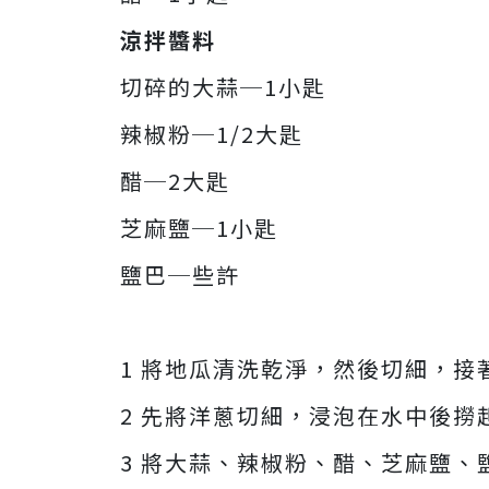
涼拌醬料
切碎的大蒜─1小匙
辣椒粉─1/2大匙
醋─2大匙
芝麻鹽─1小匙
鹽巴─些許
1 將地瓜清洗乾淨，然後切細，接
2 先將洋蔥切細，浸泡在水中後撈
3 將大蒜、辣椒粉、醋、芝麻鹽