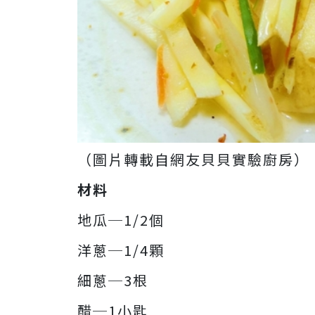
（圖片轉載自網友貝貝實驗廚房）
材料
地瓜─1/2個
洋蔥─1/4顆
細蔥─3根
醋─1小匙