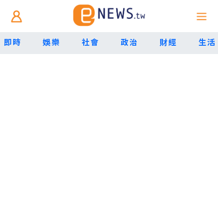
即時
娛樂
社會
政治
財經
生活