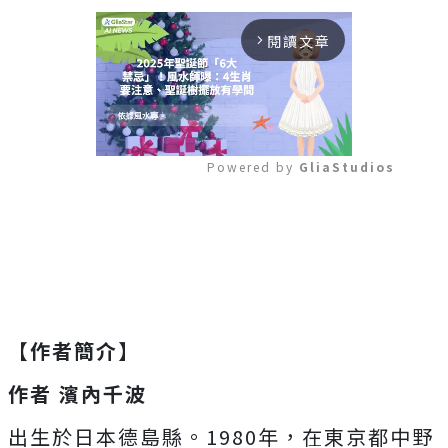
閱讀文章
arrow_forward_ios
Powered by 
GliaStudios
Mute
【作者簡介】
作者 濱內千波
出生於日本德島縣。1980年，在東京都中野