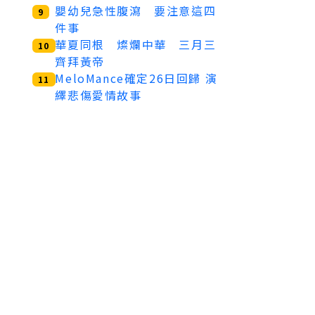
嬰幼兒急性腹瀉 要注意這四
9
件事
華夏同根 燦爛中華 三月三
10
齊拜黃帝
MeloMance確定26日回歸 演
11
繹悲傷愛情故事