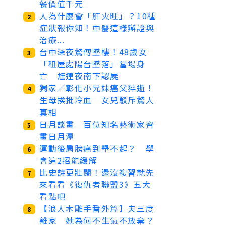
餐價值千元
人為什麼會「肝火旺」？10種
2
症狀報你知！中醫這樣辯證與
治療...
台中深夜驚傳墜樓！48歲女
3
「租屋處陽台墜落」當場身
亡 尪連夜南下認屍
獨家／彰化小兄妹癌父猝逝！
4
生母挨批冷血 女兒駁斥驚人
真相
日月談畫 百位知名藝術家齊
5
畫日月潭
運動後肩膀痛到舉不起？ 學
6
會這2招能緩解
比史詩更壯闊！還沒複習就先
7
來看看《復仇者聯盟3》五大
看點吧
【浪人木雕手番外篇】夫三度
8
離家 她為何不生氣不放棄？