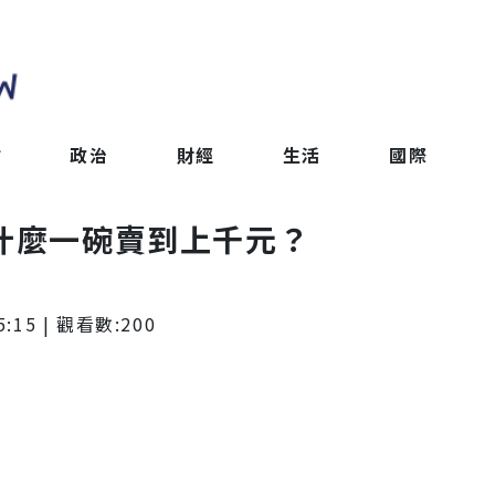
會
政治
財經
生活
國際
憑什麼一碗賣到上千元？
5:15
| 觀看數:
200