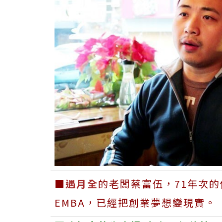
■
遇月全
的老闆蔡富伍，71年次
EMBA，已經把創業夢想變現實。