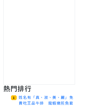
熱門排行
姓名有「真、淑、美、麗」免
1
費吃王品牛排 龍蝦嫩煎魚套