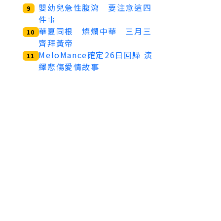
嬰幼兒急性腹瀉 要注意這四
9
件事
華夏同根 燦爛中華 三月三
10
齊拜黃帝
MeloMance確定26日回歸 演
11
繹悲傷愛情故事