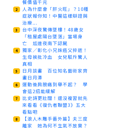
餐價值千元
人為什麼會「肝火旺」？10種
2
症狀報你知！中醫這樣辯證與
治療...
台中深夜驚傳墜樓！48歲女
3
「租屋處陽台墜落」當場身
亡 尪連夜南下認屍
獨家／彰化小兄妹癌父猝逝！
4
生母挨批冷血 女兒駁斥驚人
真相
日月談畫 百位知名藝術家齊
5
畫日月潭
運動後肩膀痛到舉不起？ 學
6
會這2招能緩解
比史詩更壯闊！還沒複習就先
7
來看看《復仇者聯盟3》五大
看點吧
【浪人木雕手番外篇】夫三度
8
離家 她為何不生氣不放棄？