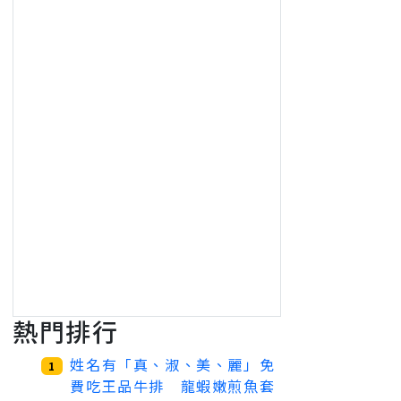
熱門排行
姓名有「真、淑、美、麗」免
1
費吃王品牛排 龍蝦嫩煎魚套