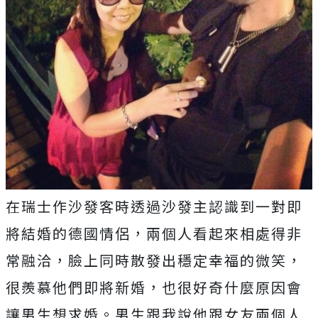
在瑞士作沙發客時透過沙發主認識到一對即
將結婚的德國情侶，兩個人看起來相處得非
常融洽，臉上同時散發出穩定幸福的微笑，
很羨慕他們即將新婚，也很好奇什麼原因會
讓男生想求婚。男生跟我說他跟女友兩個人