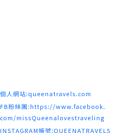
個人網站:queenatravels.com
FB粉絲團:https://www.facebook.
com/missQueenalovestraveling
INSTAGRAM帳號:QUEENATRAVELS