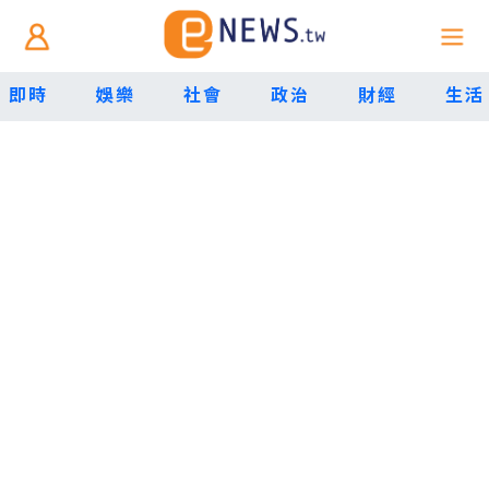
即時
娛樂
社會
政治
財經
生活