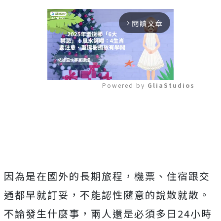
閱讀文章
arrow_forward_ios
Powered by 
GliaStudios
Mute
因為是在國外的長期旅程，機票、住宿跟交
通都早就訂妥，不能認性隨意的說散就散。
不論發生什麼事，兩人還是必須多日24小時