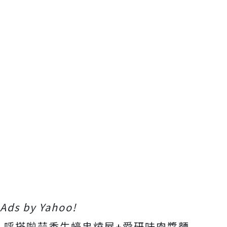
Ads by Yahoo!
呼搭啦蒜香生蠔串燒屋+愛研味肉醬麵