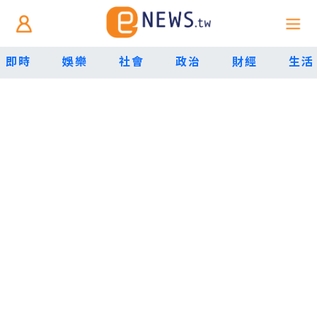
即時
娛樂
社會
政治
財經
生活