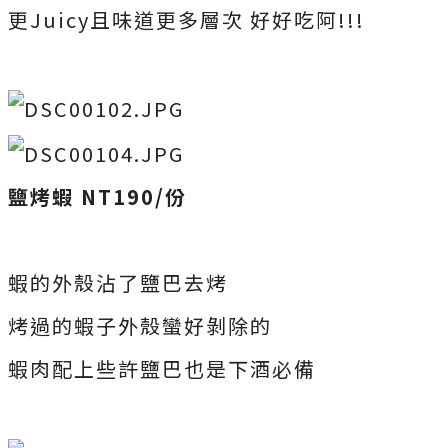
更Juicy且味道更多層次 好好吃阿!!!
鹽烤蝦 NT190/份
蝦的外殼沾了鹽巴去烤
烤過的蝦子外殼蠻好剝除的
蝦肉配上些許鹽巴也是下酒必備