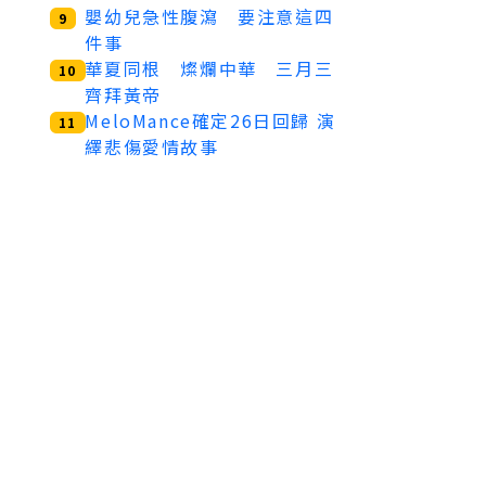
嬰幼兒急性腹瀉 要注意這四
9
件事
華夏同根 燦爛中華 三月三
10
齊拜黃帝
MeloMance確定26日回歸 演
11
繹悲傷愛情故事