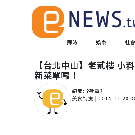
即時
娛樂
社
【台北中山】老貳樓 小料
新菜單囉！
記者:
?盈盈?
美食特搜
|
2014-11-20 0