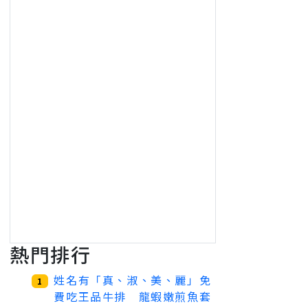
熱門排行
姓名有「真、淑、美、麗」免
1
費吃王品牛排 龍蝦嫩煎魚套