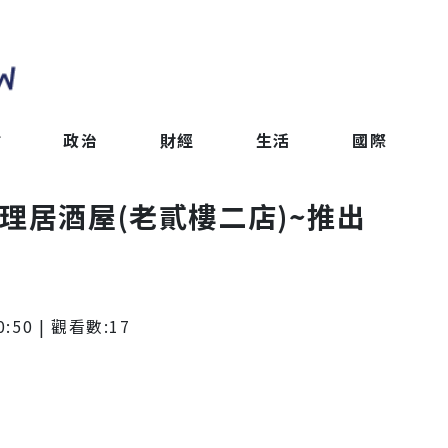
會
政治
財經
生活
國際
理居酒屋(老貳樓二店)~推出
0:50
| 觀看數:
17