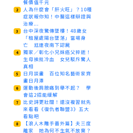
餐價值千元
人為什麼會「肝火旺」？10種
2
症狀報你知！中醫這樣辯證與
治療...
台中深夜驚傳墜樓！48歲女
3
「租屋處陽台墜落」當場身
亡 尪連夜南下認屍
獨家／彰化小兄妹癌父猝逝！
4
生母挨批冷血 女兒駁斥驚人
真相
日月談畫 百位知名藝術家齊
5
畫日月潭
運動後肩膀痛到舉不起？ 學
6
會這2招能緩解
比史詩更壯闊！還沒複習就先
7
來看看《復仇者聯盟3》五大
看點吧
【浪人木雕手番外篇】夫三度
8
離家 她為何不生氣不放棄？