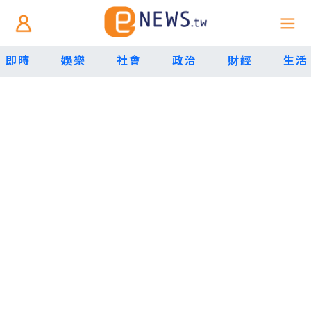
即時
娛樂
社會
政治
財經
生活