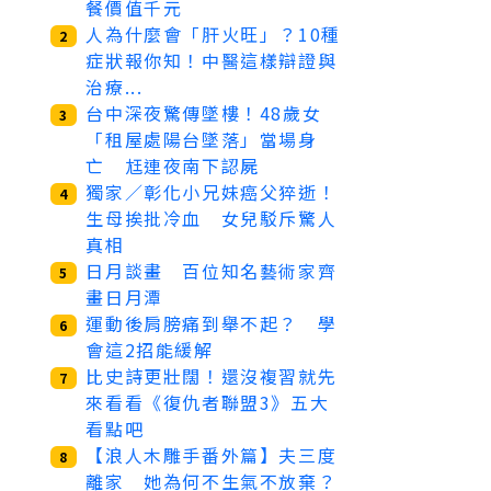
餐價值千元
人為什麼會「肝火旺」？10種
2
症狀報你知！中醫這樣辯證與
治療...
台中深夜驚傳墜樓！48歲女
3
「租屋處陽台墜落」當場身
亡 尪連夜南下認屍
獨家／彰化小兄妹癌父猝逝！
4
生母挨批冷血 女兒駁斥驚人
真相
日月談畫 百位知名藝術家齊
5
畫日月潭
運動後肩膀痛到舉不起？ 學
6
會這2招能緩解
比史詩更壯闊！還沒複習就先
7
來看看《復仇者聯盟3》五大
看點吧
【浪人木雕手番外篇】夫三度
8
離家 她為何不生氣不放棄？