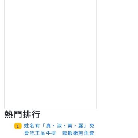
熱門排行
姓名有「真、淑、美、麗」免
1
費吃王品牛排 龍蝦嫩煎魚套