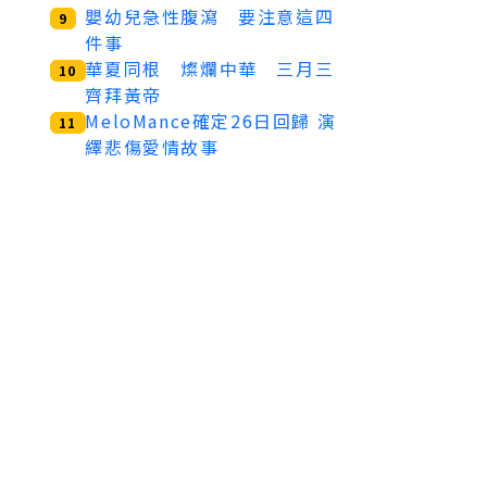
嬰幼兒急性腹瀉 要注意這四
9
件事
華夏同根 燦爛中華 三月三
10
齊拜黃帝
MeloMance確定26日回歸 演
11
繹悲傷愛情故事