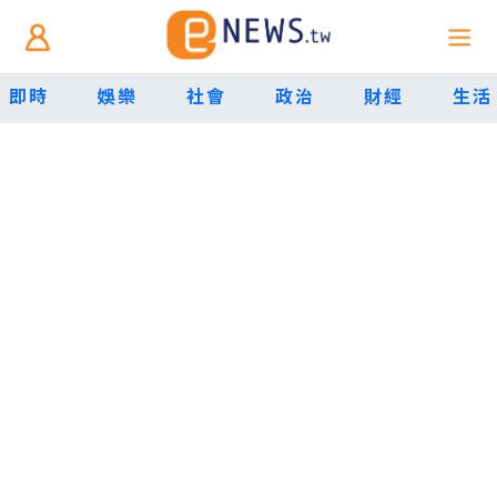
即時
娛樂
社會
政治
財經
生活