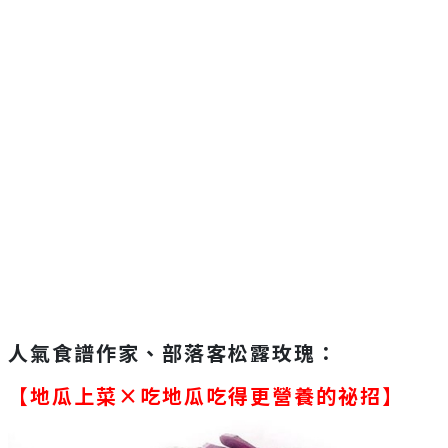
人氣食譜作家、部落客松露玫瑰：
【地瓜上菜×吃地瓜吃得更營養的祕招】