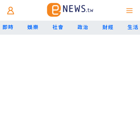
即時
娛樂
社會
政治
財經
生活