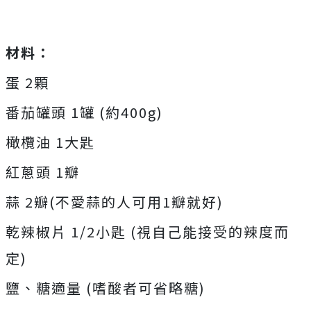
材料：
蛋 2顆
番茄罐頭 1罐 (約400g)
橄欖油 1大匙
紅蔥頭 1瓣
蒜 2瓣(不愛蒜的人可用1瓣就好)
乾辣椒片 1/2小匙 (視自己能接受的辣度而
定)
鹽、糖適量 (嗜酸者可省略糖)