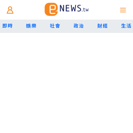
即時
娛樂
社會
政治
財經
生活