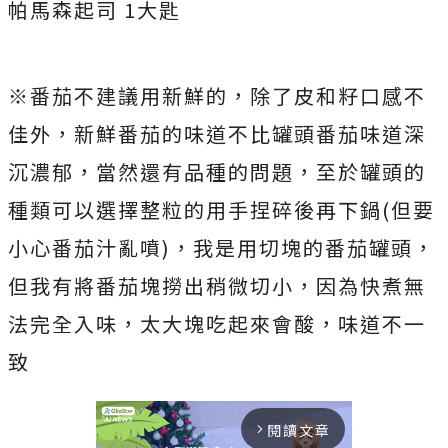
帕馬森起司 1大匙
※番茄不建議用新鮮的，除了皮和籽口感不
佳外，新鮮番茄的味道不比罐頭番茄味道深
沉濃郁，當然還有品種的問題，至於罐頭的
種類可以選擇整粒的用手捏碎後再下鍋(但要
小心番茄汁亂噴)，我是用切塊的番茄罐頭，
但我有將番茄塊撈出稍微切小，因為快煮無
法完全入味，太大塊吃起來會酸，味道不一
致
閱讀文章
arrow_forward_ios