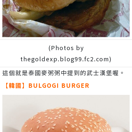
(Photos by
thegoldexp.blog99.fc2.com)
這個就是泰國麥粥粥中提到的武士漢堡喔。
【韓國】BULGOGI BURGER