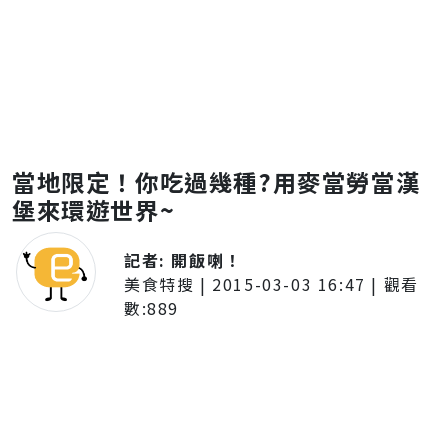
當地限定！你吃過幾種?用麥當勞當漢
堡來環遊世界~
記者:
開飯喇！
美食特搜
|
2015-03-03 16:47
| 觀看
數:
889