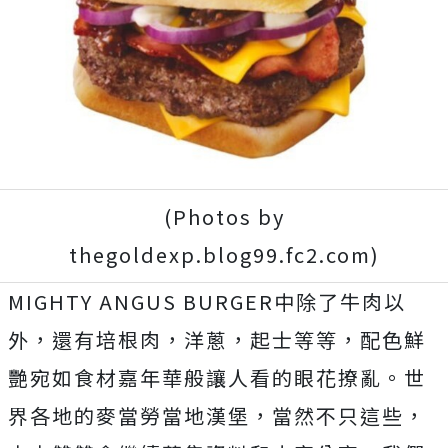
(Photos by
thegoldexp.blog99.fc2.com)
MIGHTY ANGUS BURGER中除了牛肉以
外，還有培根肉，洋蔥，起士等等，配色鮮
艷宛如食材嘉年華般讓人看的眼花撩亂。世
界各地的麥當勞當地漢堡，當然不只這些，