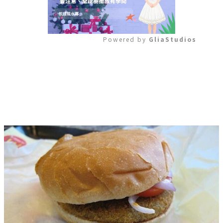
Powered by 
GliaStudios
Mute