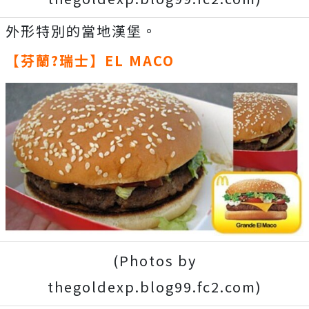
外形特別的當地漢堡。
【芬蘭?瑞士】EL MACO
(Photos by
thegoldexp.blog99.fc2.com)