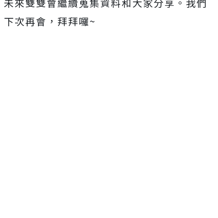
未來雙雙會繼續蒐集資料和大家分享。我們
下次再會，拜拜囉~