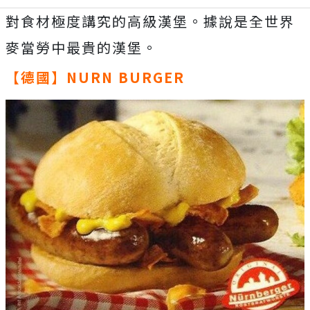
對食材極度講究的高級漢堡。據說是全世界
麥當勞中最貴的漢堡。
【德國】NURN BURGER