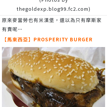
thegoldexp.blog99.fc2.com)
原來麥當勞也有米漢堡，還以為只有摩斯家
有賣呢…
【馬來西亞】PROSPERITY BURGER