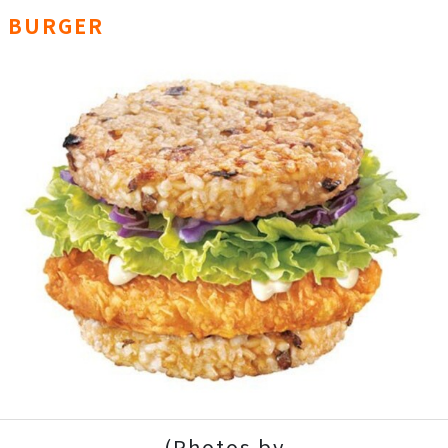
BURGER
(Photos by