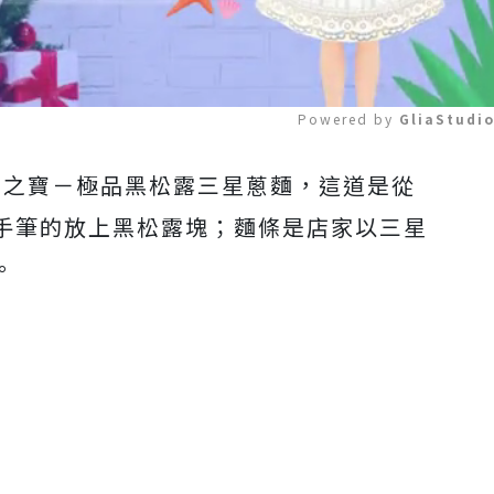
Powered by 
GliaStudi
之寶－極品黑松露三星蔥麵，這道是從
Mute
手筆的放上黑松露塊；麵條是店家以三星
。