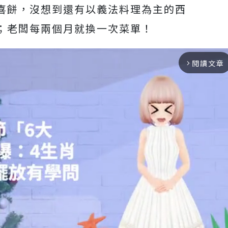
喜餅，沒想到還有以義法料理為主的西
；老闆每兩個月就換一次菜單！
閱讀文章
arrow_forward_ios