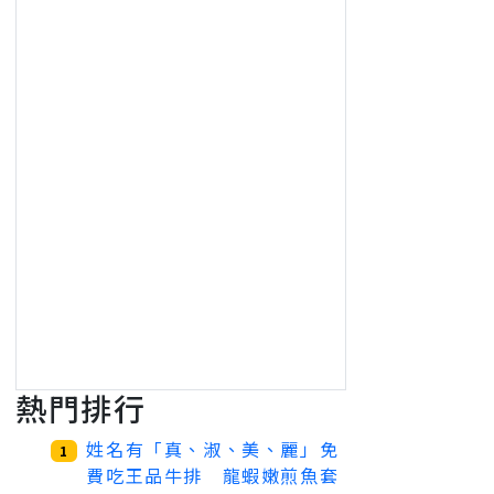
熱門排行
姓名有「真、淑、美、麗」免
1
費吃王品牛排 龍蝦嫩煎魚套