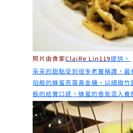
照片由食家
ClaiRe Lin119
提供。
采采的甜點受到很多老饕稱讚，最
珀般的蜂蜜燕窩黃金糖。以細緻竹
般的結實口感，蜂蜜的香氣混入養