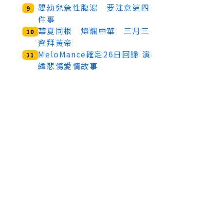
嬰幼兒急性腹瀉 要注意這四
9
件事
華夏同根 燦爛中華 三月三
10
齊拜黃帝
MeloMance確定26日回歸 演
11
繹悲傷愛情故事