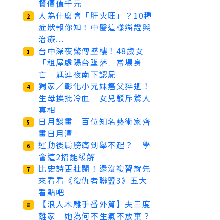
餐價值千元
人為什麼會「肝火旺」？10種
2
症狀報你知！中醫這樣辯證與
治療...
台中深夜驚傳墜樓！48歲女
3
「租屋處陽台墜落」當場身
亡 尪連夜南下認屍
獨家／彰化小兄妹癌父猝逝！
4
生母挨批冷血 女兒駁斥驚人
真相
日月談畫 百位知名藝術家齊
5
畫日月潭
運動後肩膀痛到舉不起？ 學
6
會這2招能緩解
比史詩更壯闊！還沒複習就先
7
來看看《復仇者聯盟3》五大
看點吧
【浪人木雕手番外篇】夫三度
8
離家 她為何不生氣不放棄？