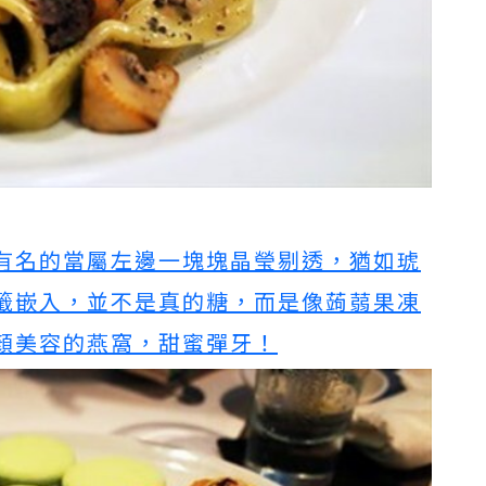
有名的當屬左邊一塊塊晶瑩剔透，猶如琥
籤嵌入，並不是真的糖，而是像蒟蒻果凍
顏美容的燕窩，甜蜜彈牙！