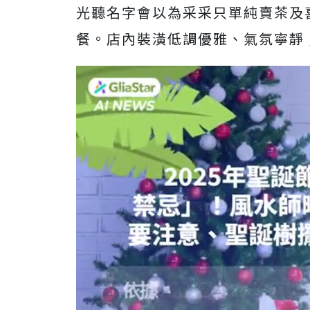
光聽名字會以為采采只單純賣茶及
餐。店內裝潢低調優雅、氣氛寧靜