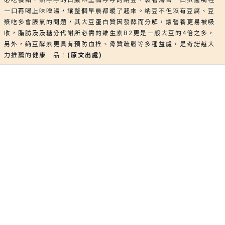
一口再喝上味噌湯，讓整個早晨都暖了起來。納豆不但沒有豆腐、豆
漿吃多會脹氣的問題，其大豆蛋白質因發酵而分解，讓營養更易被吸
收，脂肪及及糖分代謝所必需的維生素B2更是一般大豆的4倍之多，
另外，納豆酵素更具有預防血栓、骨質疏鬆等多種益處，是奇諾蔻大
力推薦的健康一品！
(原文出處)