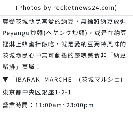
(Photos by rocketnews24.com)
廣受茨城縣民喜愛的納豆，無論將納豆放進
Peyangu炒麵(ペヤング炒麵)，或是在納豆
裡淋上蜂蜜拌飯吃，就是愛納豆獨特風味的
茨城縣民心中無可動搖的靈魂美食非「納豆
豬排」莫屬！
▼「IBARAKI MARCHE」(茨城マルシェ)
東京都中央区銀座1-2-1
營業時間：11:00am~23:00pm