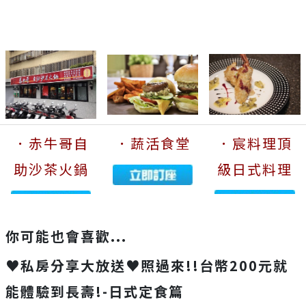
．赤牛哥自
．蔬活食堂
．宸料理頂
助沙茶火鍋
級日式料理
你可能也會喜歡...
♥私房分享大放送♥照過來!!台幣200元就
能體驗到長壽!-日式定食篇