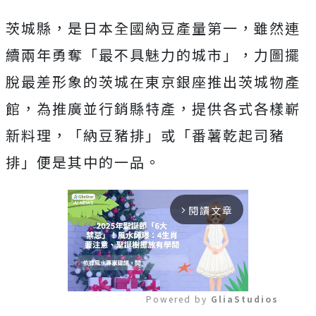
茨城縣，是日本全國納豆產量第一，雖然連
續兩年勇奪「最不具魅力的城市」，力圖擺
脫最差形象的茨城在東京銀座推出茨城物產
館，為推廣並行銷縣特產，提供各式各樣嶄
新料理，「納豆豬排」或「番薯乾起司豬
排」便是其中的一品。
閱讀文章
arrow_forward_ios
Powered by 
GliaStudios