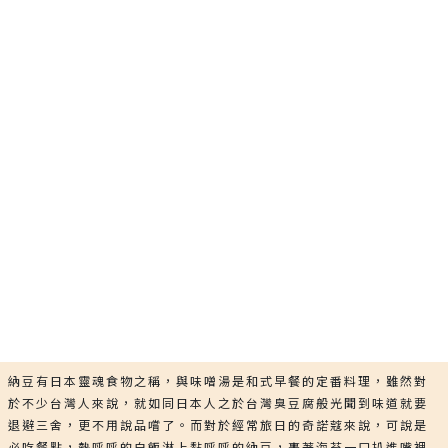
納豆有日本靈魂食物之稱，與味噌湯是和式早餐的定番料理，雖然對
於不少台灣人來說，就如同日本人之於台灣臭豆腐般光聞到味道就要
退避三舍，更不用說品嚐了。而對於經常旅日的奇諾蔻來說，可說是
必吃餐點，熱呼呼的白飯淋上黏呼呼的納豆，裹著海苔一口扒進嘴裡