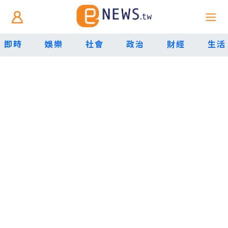
即時
娛樂
社會
政治
財經
生活