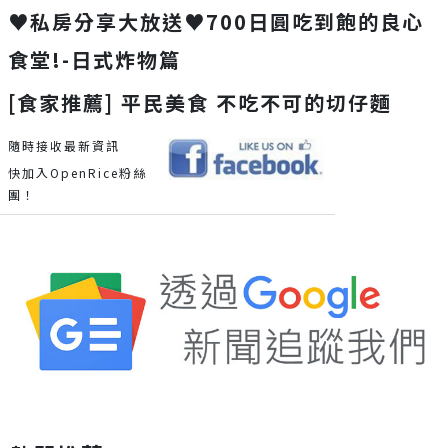
♥私房分享大放送♥700日圓吃到飽的良心
食堂!-日式炸物篇
[食家推薦] 平民美食 不吃不可的切仔麵
隨時接收最新資訊
快加入OpenRice粉絲
團！