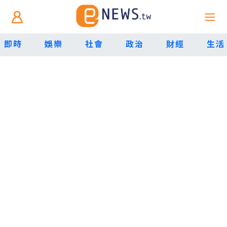
即時
娛樂
社會
政治
財經
生活