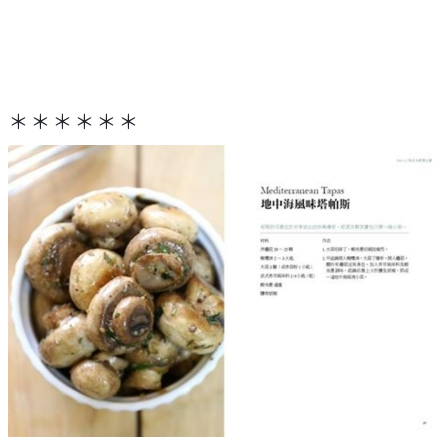
＊＊＊＊＊＊