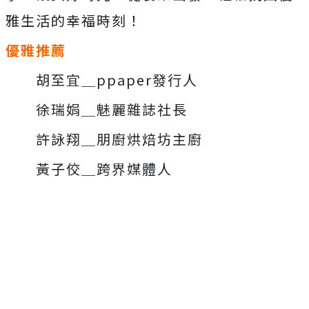
雅生活的幸福時刻！
優雅推薦
胡至宜＿ppaper發行人
徐瑞娟＿魅麗雜誌社長
許詠翔＿朋廚烘焙坊主廚
黃子佼＿跨界媒體人