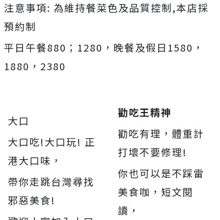
注意事項: 為維持餐菜色及品質控制,本店採
預約制
平日午餐880；1280，晚餐及假日1580，
1880，2380
勸吃王精神
大口
勸吃有理，體重計
大口吃!大口玩! 正
打壞不要修理!
港大口味，
你也可以是不踩雷
帶你走跳台灣尋找
美食咖，短文閱
邪惡美食!
讀，