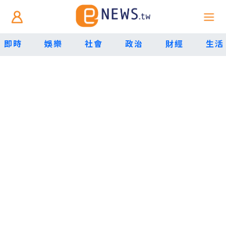
即時
娛樂
社會
政治
財經
生活