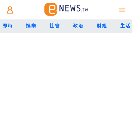
即時
娛樂
社會
政治
財經
生活