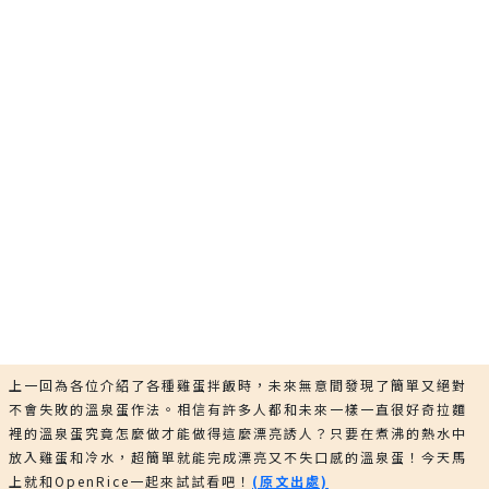
上一回為各位介紹了各種雞蛋拌飯時，未來無意間發現了簡單又絕對
不會失敗的溫泉蛋作法。相信有許多人都和未來一樣一直很好奇拉麵
裡的溫泉蛋究竟怎麼做才能做得這麼漂亮誘人？只要在煮沸的熱水中
放入雞蛋和冷水，超簡單就能完成漂亮又不失口感的溫泉蛋！今天馬
上就和OpenRice一起來試試看吧！
(原文出處)