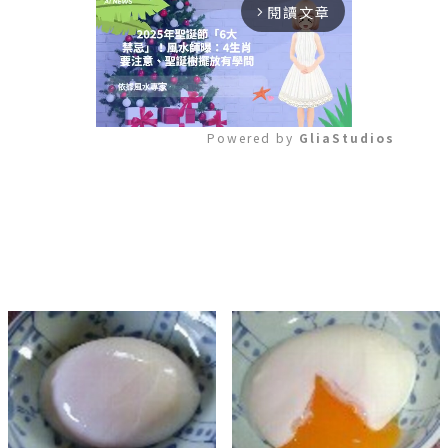
閱讀文章
arrow_forward_ios
Powered by 
GliaStudios
Mute