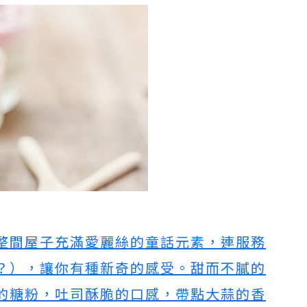
整間屋子充滿愛麗絲的童話元素，連服務
？），讓你有種新奇的感受。甜而不膩的
的糖粉，吐司酥脆的口感，帶點大蒜的香