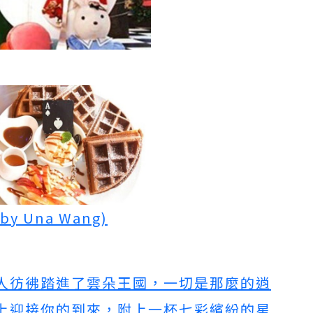
 by Una Wang)
人彷彿踏進了雲朵王國，一切是那麼的逍
上迎接你的到來，附上一杯七彩繽紛的星