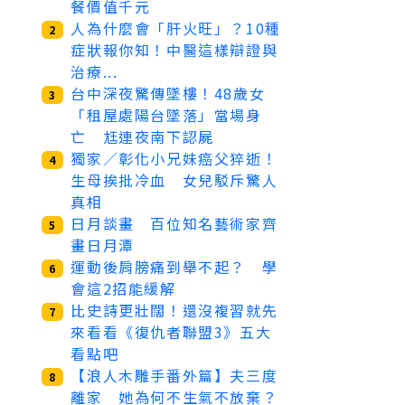
餐價值千元
人為什麼會「肝火旺」？10種
2
症狀報你知！中醫這樣辯證與
治療...
台中深夜驚傳墜樓！48歲女
3
「租屋處陽台墜落」當場身
亡 尪連夜南下認屍
獨家／彰化小兄妹癌父猝逝！
4
生母挨批冷血 女兒駁斥驚人
真相
日月談畫 百位知名藝術家齊
5
畫日月潭
運動後肩膀痛到舉不起？ 學
6
會這2招能緩解
比史詩更壯闊！還沒複習就先
7
來看看《復仇者聯盟3》五大
看點吧
【浪人木雕手番外篇】夫三度
8
離家 她為何不生氣不放棄？