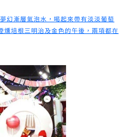
瓶裝的夢幻漸層氣泡水，喝起來帶有淡淡葡萄
煙燻培根三明治及金色的午後，兩項都在