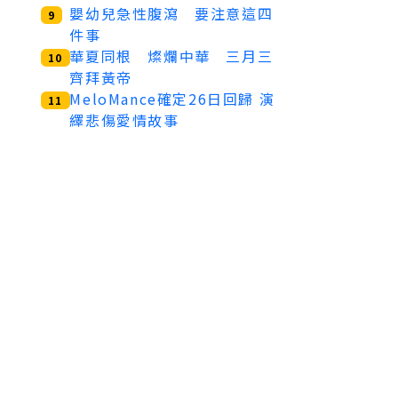
嬰幼兒急性腹瀉 要注意這四
9
件事
華夏同根 燦爛中華 三月三
10
齊拜黃帝
MeloMance確定26日回歸 演
11
繹悲傷愛情故事