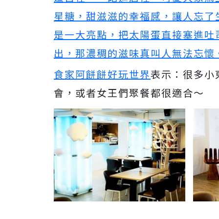
星糖，甜滋滋的幸福感，讓人忘了
是一大亮點，把太陽蛋直接塞進吐
出，那濃稠的滋味真叫人無法忘懷
食家阿餅餅好玩世界
表示：很多小
會，或者女王們聚餐都很適合～