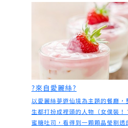
?來自愛麗絲?
以愛麗絲夢遊仙境為主題的餐廳，
生都打扮成裡頭的人物（女僕裝！
蜜糖吐司，看得到一顆顆晶瑩剔透