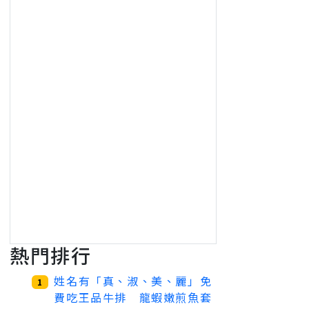
熱門排行
姓名有「真、淑、美、麗」免
1
費吃王品牛排 龍蝦嫩煎魚套