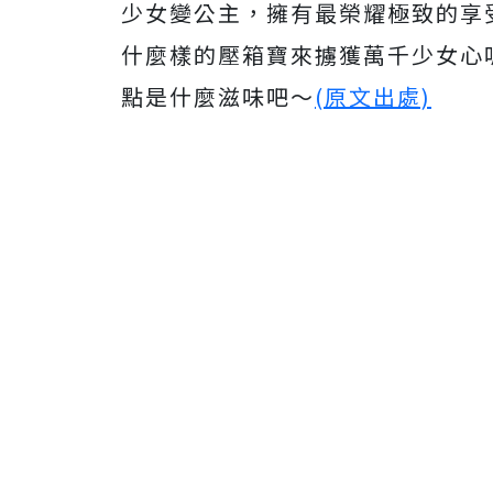
少女變公主，擁有最榮耀極致的享
什麼樣的壓箱寶來擄獲萬千少女心呢
點是什麼滋味吧～
(原文出處)