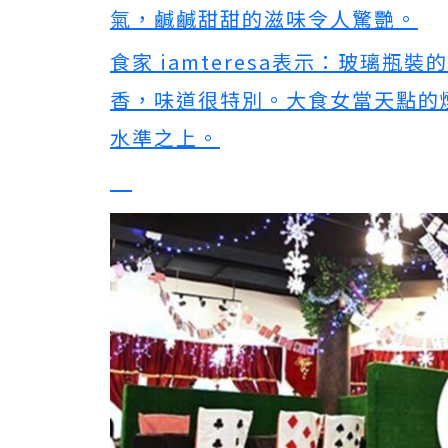
氣，鹹鹹甜甜的滋味令人驚艷。
食家 iamteresa表示：玻璃
香，味道很特別。大食女當天點的
水準之上。