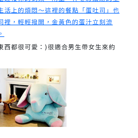
生活上的煩悶～這裡的餐點「蛋吐司」也
司裡，輕輕撥開，金黃色的蛋汁立刻流
。
東西都很可愛：)很適合男生帶女生來約