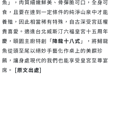
魚」，肉質細嫩鮮美、骨彈脆可口，全身可
食，且要在達到一定條件的純淨山泉中才能
養殖，因此相當稀有特殊，自古深受宮廷權
貴喜愛。適逢台北威斯汀六福皇宮十五周年
慶，頤園主廚特創「
降龍十八式
」，將鱘龍
魚從頭至尾以絕妙手藝化作桌上的美饌珍
餚，讓身處現代的我們也能享受皇宮至尊宴
席。
[原文出處]