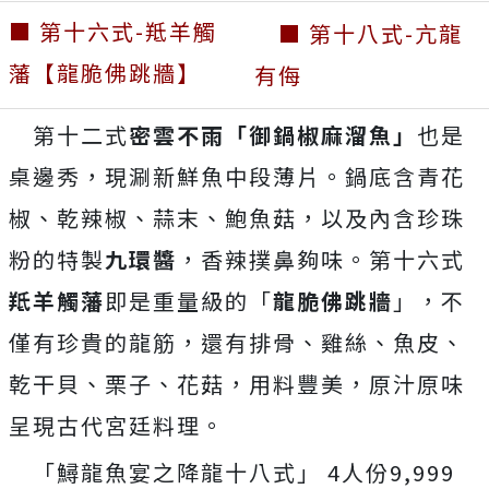
■ 第十六式-羝羊觸
■ 第十八式-亢龍
藩【龍脆佛跳牆】
有侮
第十二式
密雲不雨「御鍋椒麻溜魚」
也是
桌邊秀，現涮新鮮魚中段薄片。鍋底含青花
椒、乾辣椒、蒜末、鮑魚菇，以及內含珍珠
粉的特製
九環醬
，香辣撲鼻夠味。第十六式
羝羊觸藩
即是重量級的「
龍脆佛跳牆
」，不
僅有珍貴的龍筋，還有排骨、雞絲、魚皮、
乾干貝、栗子、花菇，用料豐美，原汁原味
呈現古代宮廷料理。
「鱘龍魚宴之降龍十八式」 4人份9,999