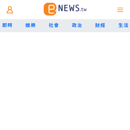
即時
娛樂
社會
政治
財經
生活