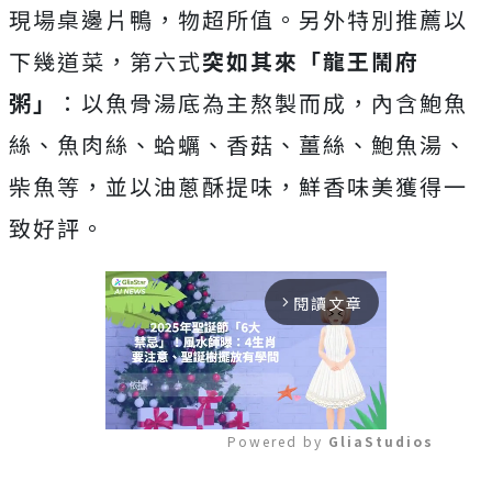
現場桌邊片鴨，物超所值。另外特別推薦以
下幾道菜，第六式
突如其來「龍王鬧府
粥」
：以魚骨湯底為主熬製而成，內含鮑魚
絲、魚肉絲、蛤蠣、香菇、薑絲、鮑魚湯、
柴魚等，並以油蔥酥提味，鮮香味美獲得一
致好評。
閱讀文章
arrow_forward_ios
Powered by 
GliaStudios