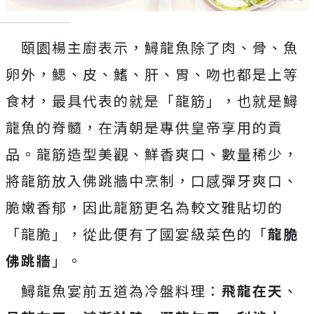
頤園楊主廚表示，鱘龍魚除了肉、骨、魚
卵外，鰓、皮、鰭、肝、胃、吻也都是上等
食材，最具代表的就是「龍筋」，也就是鱘
龍魚的脊髓，在清朝是專供皇帝享用的貢
品。龍筋造型美觀、鮮香爽口、數量稀少，
將龍筋放入佛跳牆中烹制，口感彈牙爽口、
脆嫩香郁，因此龍筋更名為較文雅貼切的
「龍脆」，從此便有了國宴級菜色的「
龍脆
佛跳牆
」。
鱘龍魚宴前五道為冷盤料理：
飛龍在天
、