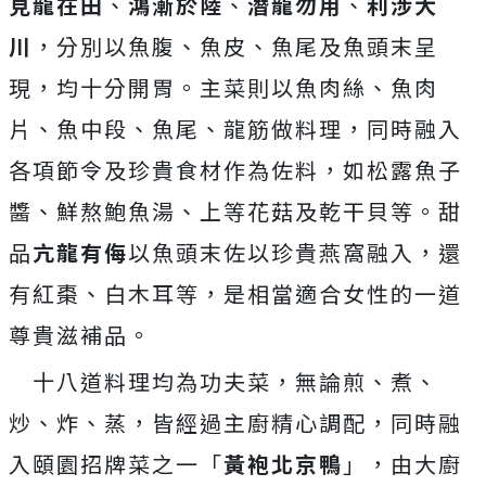
見龍在田
、
鴻漸於陸
、
潛龍勿用
、
利涉大
川
，分別以魚腹、魚皮、魚尾及魚頭末呈
現，均十分開胃。主菜則以魚肉絲、魚肉
片、魚中段、魚尾、龍筋做料理，同時融入
各項節令及珍貴食材作為佐料，如松露魚子
醬、鮮熬鮑魚湯、上等花菇及乾干貝等。甜
品
亢龍有侮
以魚頭末佐以珍貴燕窩融入，還
有紅棗、白木耳等，是相當適合女性的一道
尊貴滋補品。
十八道料理均為功夫菜，無論煎、煮、
炒、炸、蒸，皆經過主廚精心調配，同時融
入頤園招牌菜之一「
黃袍北京鴨
」，由大廚