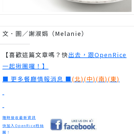
文．圖／謝淑娟（Melanie）
【喜歡這篇文章嗎？快
出去，跟OpenRice
一起揪團囉！】
■ 更多餐廳情報消息 ■
(
北
)(
中
)(
南
)(
東
)
隨時接收最新資訊
快加入OpenRice粉絲
團！