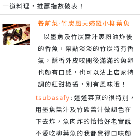
一道料理，推薦指數破表！
餐前菜-竹炭風天婦羅小柳葉魚
以墨魚及竹炭醬汁裹粉油炸後
的香魚，帶點淡淡的竹炭特有香
氣，酥香外皮咬開後滿滿的魚卵
也頗有口感，也可以沾上店冢特
調的紅甜椒醬，別有風味哦！
tsubasafy
這道菜真的很特別，
：
用墨魚醬汁及竹碳醬汁做調色在
下去炸，魚肉炸的恰恰好老實說
不愛吃柳葉魚的我都覺得口味頗