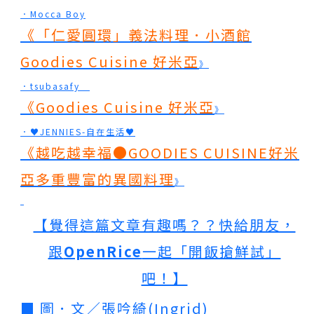
．Mocca Boy
《
「仁愛圓環」義法料理．小酒館
Goodies Cuisine 好米亞
》
．tsubasafy
《
Goodies Cuisine 好米亞
》
．♥JENNIES-自在生活♥
《
越吃越幸福●GOODIES CUISINE好米
亞多重豐富的異國料理
》
【覺得這篇文章有趣嗎？？快
給朋友，
跟
OpenRice
一起「開飯搶鮮試」
吧！】
■ 圖．文／張吟綺(Ingrid)