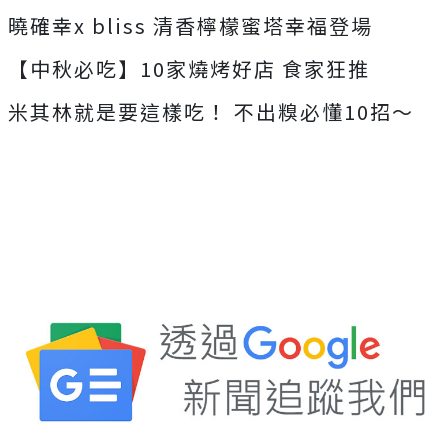
曉確幸x
bliss
清香檸檬蜜塔幸福登場
【中秋必吃】10家燒烤好店
食家狂推
米其林就是要這樣吃！
不出糗必懂10招～