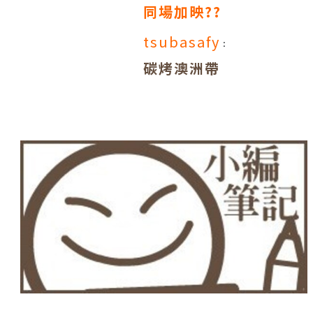
同場加映??
tsubasafy
：
碳烤澳洲帶
骨羊排佐香
料紅酒醬汁
主菜整體評
二塊羊排熟
分：
度不一致，
主廚回應因
厚薄不同造
成，但我仍
給哭臉，建
議餐廳應注