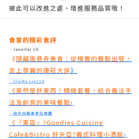
彼此可以改進之處、增進服務品質哦！
食家的精彩食評
．Jennifer Ch
《
隱藏版巷弄美食：從樸實的餐點出發，
走上華麗的康莊大道
》
．ClaiRe Lin119
《
果然是好東西！精緻套餐，結合義法手
法及創意的美味餐點
》
．麻米絲雞美食玩樂趣
《
『東區』?Goodies Cuisine
Cafe&Bistro 好米亞?義式料理小酒館
》