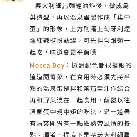
義大利細扁麵經油炸後，做成鳥
巢造型，再以溫泉蛋製作成「巢中
蛋」的形象，上方則灑上匈牙利煙
煄紅辣椒粉點綴，可先拌勻跟麵一
起吃，味道會更平衡哦！
Mocca Boy
：
擺盤配色都很搶眼的
這道開胃菜，在食用時必須先將半
熟的溫泉蛋攪拌和蕃茄醬汁作結合
再和野菜混在一起食用，顛覆以往
溫泉蛋中規中矩的吃法，是一道帶
有清爽開胃有一點點熱帶風情的餐
點。順道一提底下是將義大利細扁