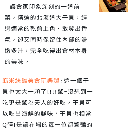
讓食家印象深刻的一道前
菜，精選的北海道大干貝，經
過適當的乾煎上色、散發出香
氣，卻又同時保留住內部的滑
嫩多汁，完全吃得出食材本身
的美味。
麻米絲雞美食玩樂趣
這一個干
：
貝也太大一顆了!!!!驚~沒想到一
吃更是驚為天人的好吃，干貝可
以吃出海鮮的鮮味，干貝也相當
Q彈!是讓在場的每一位都驚豔的