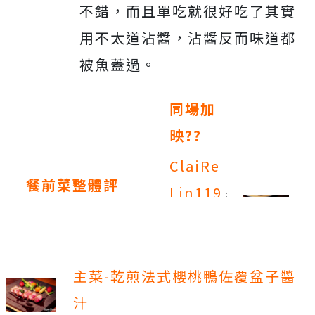
不錯，而且單吃就很好吃了其實
用不太道沾醬，沾醬反而味道都
被魚蓋過。
同場加
映??
ClaiRe
餐前菜整體評
Lin119
：
分：
海鮮小鐵
鍋
用料新
鮮，蝦子
主菜-乾煎法式櫻桃鴨佐覆盆子醬
有剝殼好
汁