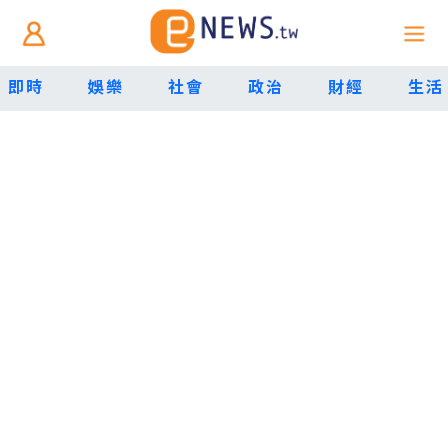
即時
娛樂
社會
政治
財經
生活