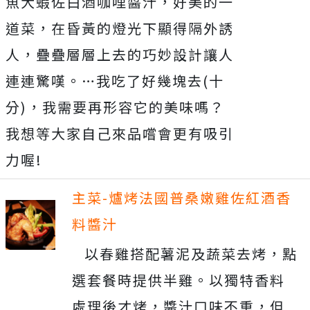
魚大蝦佐白酒咖哩醬汁，好美的一
道菜，在昏黃的燈光下顯得隔外誘
人，疊疊層層上去的巧妙設計讓人
連連驚嘆。…我吃了好幾塊去(十
分)，我需要再形容它的美味嗎？
我想等大家自己來品嚐會更有吸引
力喔!
主菜-爐烤法國普桑嫩雞佐紅酒香
料醬汁
以春雞搭配薯泥及蔬菜去烤，點
選套餐時提供半雞。以獨特香料
處理後才烤，醬汁口味不重，但