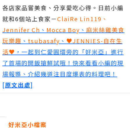
各店家品嘗美食、分享愛吃心得。日前小編
就和6個站上食家－
ClaiRe Lin119
、
Jennifer Ch
、
Mocca Boy
、
麻米絲雞美食
玩樂趣
、
tsubasafy
、
♥JENNIES-自在生
活♥
，一起到仁愛圓環旁的「好米亞」進行
了首場的開飯搶鮮試哦！快來看看小編的現
場報導、介紹幾道注目度爆表的料理吧！
[原文出處]
好米亞小檔案