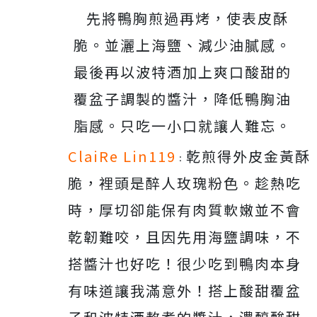
貼心。
先將鴨胸煎過再烤，使表皮酥
脆。並灑上海鹽、減少油膩感。
最後再以波特酒加上爽口酸甜的
覆盆子調製的醬汁，降低鴨胸油
脂感。只吃一小口就讓人難忘。
ClaiRe Lin119
乾煎得外皮金黃酥
：
脆，裡頭是醉人玫瑰粉色。趁熱吃
時，厚切卻能保有肉質軟嫩並不會
乾韌難咬，且因先用海鹽調味，不
搭醬汁也好吃！很少吃到鴨肉本身
有味道讓我滿意外！搭上酸甜覆盆