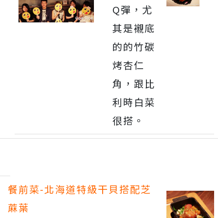
Q彈，尤
其是襯底
的的竹碳
烤杏仁
角，跟比
利時白菜
很搭。
餐前菜-北海道特級干貝搭配芝
蔴葉