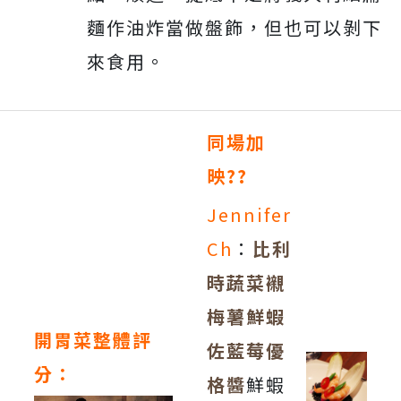
麵作油炸當做盤飾，但也可以剝下
來食用。
同場加
映??
Jennifer
Ch
：
比利
時蔬菜襯
梅薯鮮蝦
開胃菜整體評
佐藍莓優
分：
格醬
鮮蝦