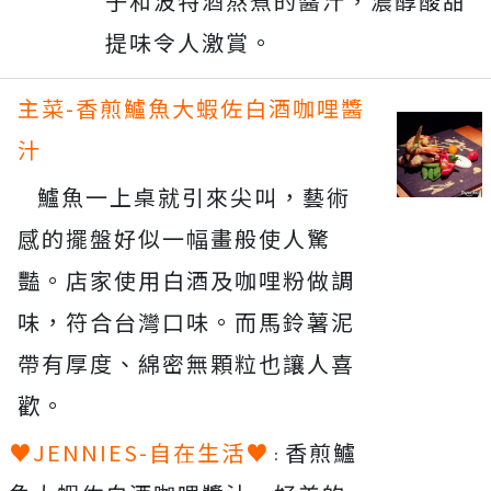
子和波特酒熬煮的醬汁，濃醇酸甜
提味令人激賞。
主菜-香煎鱸魚大蝦佐白酒咖哩醬
汁
鱸魚一上桌就引來尖叫，藝術
感的擺盤好似一幅畫般使人驚
豔。店家使用白酒及咖哩粉做調
味，符合台灣口味。而馬鈴薯泥
帶有厚度、綿密無顆粒也讓人喜
歡。
♥JENNIES-自在生活♥
香煎鱸
：