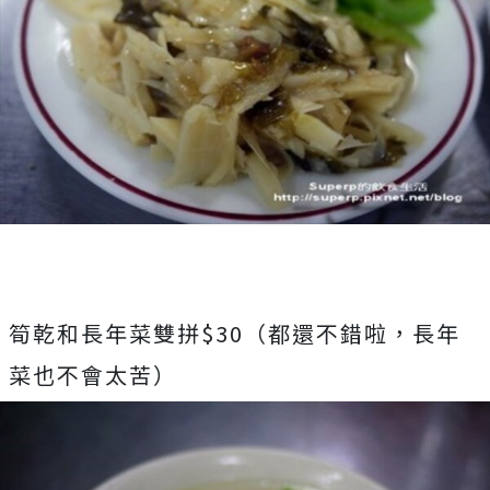
筍乾和長年菜雙拼$30（都還不錯啦，長年
菜也不會太苦）