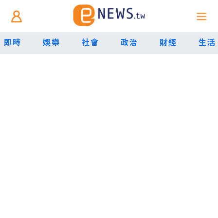
即時
娛樂
社會
政治
財經
生活