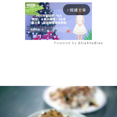
閱讀文章
arrow_forward_ios
Powered by 
GliaStudios
Mute