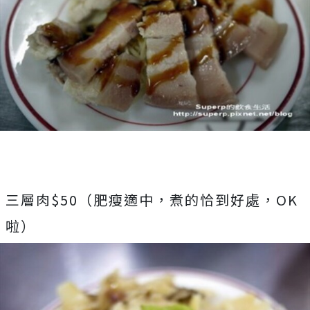
三層肉$50（肥瘦適中，煮的恰到好處，OK
啦）