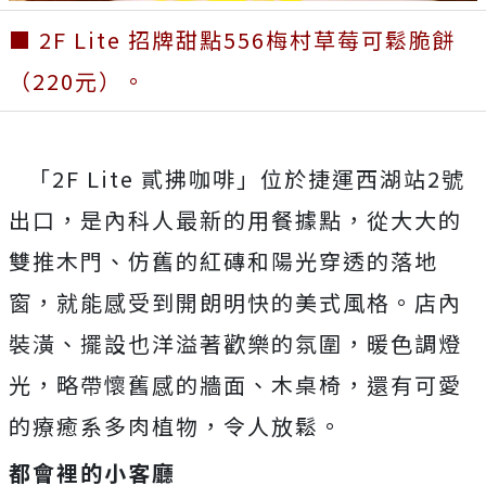
■ 2F Lite 招牌甜點556梅村草莓可鬆脆餅
（220元）。
「2F Lite 貳拂咖啡」位於捷運西湖站2號
出口，是內科人最新的用餐據點，從大大的
雙推木門、仿舊的紅磚和陽光穿透的落地
窗，就能感受到開朗明快的美式風格。店內
裝潢、擺設也洋溢著歡樂的氛圍，暖色調燈
光，略帶懷舊感的牆面、木桌椅，還有可愛
的療癒系多肉植物，令人放鬆。
都會裡的小客廳