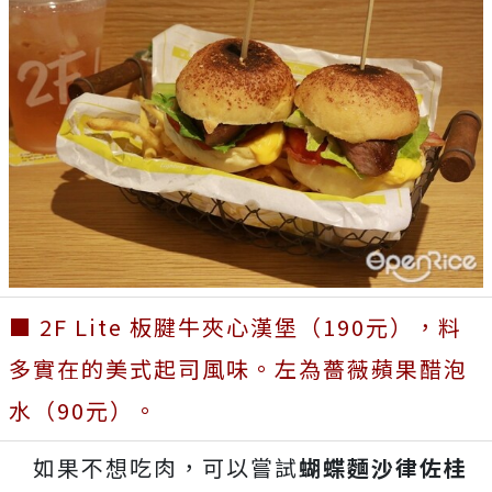
■ 2F Lite 板腱牛夾心漢堡（190元），料
多實在的美式起司風味。左為薔薇蘋果醋泡
水（90元）。
如果不想吃肉，可以嘗試
蝴蝶麵沙律佐桂