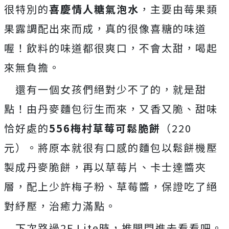
很特別的
喜慶情人糖氣泡水
，主要由莓果類
果露調配出來而成，真的很像喜糖的味道
喔！飲料的味道都很爽口，不會太甜，喝起
來無負擔。
還有一個女孩們絕對少不了的，就是甜
點！由丹麥麵包衍生而來，又香又脆、甜味
恰好處的
556梅村草莓可鬆脆餅
（220
元）。將原本就很有口感的麵包以鬆餅機壓
製成丹麥脆餅，再以草莓片、卡士達醬夾
層，配上少許梅子粉、草莓醬，保證吃了絕
對紓壓，治癒力滿點。
下次路過2F Lite時，推開門進去看看吧。