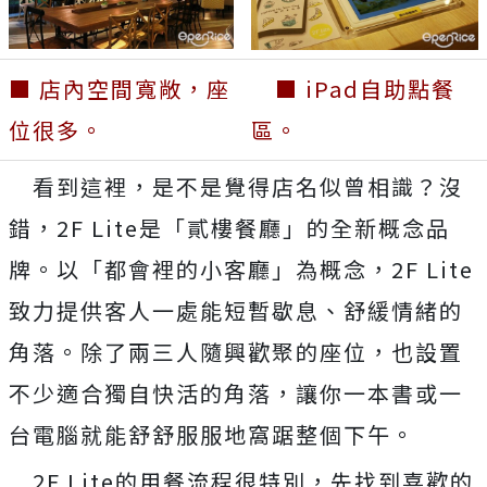
■ 店內空間寬敞，座
■ iPad自助點餐
位很多。
區。
看到這裡，是不是覺得店名似曾相識？沒
錯，2F Lite是「貳樓餐廳」的全新概念品
牌。以「都會裡的小客廳」為概念，2F Lite
致力提供客人一處能短暫歇息、舒緩情緒的
角落。除了兩三人隨興歡聚的座位，也設置
不少適合獨自快活的角落，讓你一本書或一
台電腦就能舒舒服服地窩踞整個下午。
2F Lite的用餐流程很特別，先找到喜歡的