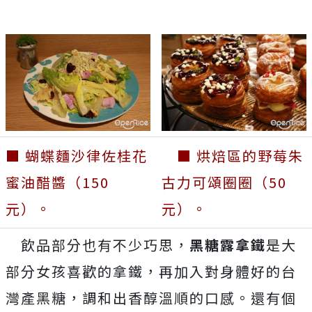
■ 蝴蝶麵沙律佐桂花
■ 烘焙區的野莓朱
蜜油醋醬（150
古力可頌圈圈（50
元）。
元）。
飲品部分也有不少巧思，
黑糖露拿鐵
是大
部分女孩喜歡的拿鐵，再加入對身體好的台
灣產黑糖，調和出香醇溫順的口感。還有個