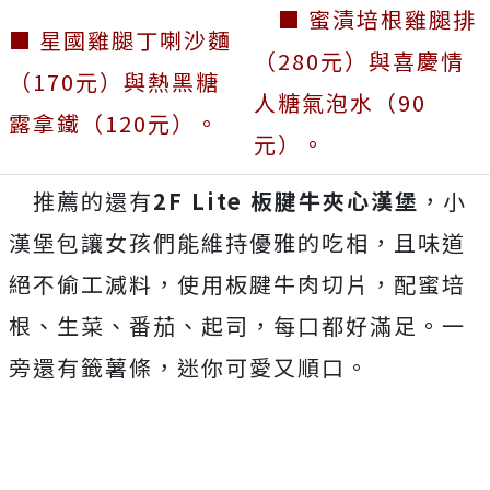
■ 蜜漬培根雞腿排
■ 星國雞腿丁喇沙麵
（280元）與喜慶情
（170元）與熱黑糖
人糖氣泡水（90
露拿鐵（120元）。
元）。
推薦的還有
2F Lite 板腱牛夾心漢堡
，小
漢堡包讓女孩們能維持優雅的吃相，且味道
絕不偷工減料，使用板腱牛肉切片，配蜜培
根、生菜、番茄、起司，每口都好滿足。一
旁還有籤薯條，迷你可愛又順口。