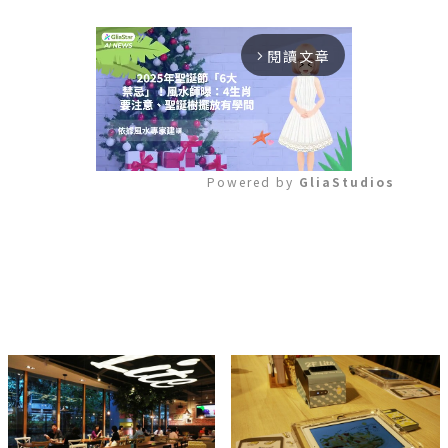
閱讀文章
arrow_forward_ios
Powered by 
GliaStudios
Mute