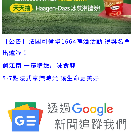
【公告】法國可倫堡1664啤酒活動 得獎名單
出爐啦！
俏江南 一窺精緻川味食藝
5-7點法式享樂時光 讓生命更美好