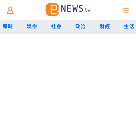
即時
娛樂
社會
政治
財經
生活