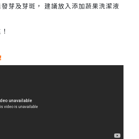
無發芽及芽斑， 建議放入添加蔬果洗潔液
焦！
！