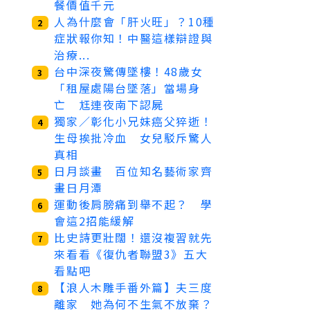
餐價值千元
人為什麼會「肝火旺」？10種
2
症狀報你知！中醫這樣辯證與
治療...
台中深夜驚傳墜樓！48歲女
3
「租屋處陽台墜落」當場身
亡 尪連夜南下認屍
獨家／彰化小兄妹癌父猝逝！
4
生母挨批冷血 女兒駁斥驚人
真相
日月談畫 百位知名藝術家齊
5
畫日月潭
運動後肩膀痛到舉不起？ 學
6
會這2招能緩解
比史詩更壯闊！還沒複習就先
7
來看看《復仇者聯盟3》五大
看點吧
【浪人木雕手番外篇】夫三度
8
離家 她為何不生氣不放棄？