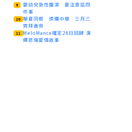
嬰幼兒急性腹瀉 要注意這四
9
件事
華夏同根 燦爛中華 三月三
10
齊拜黃帝
MeloMance確定26日回歸 演
11
繹悲傷愛情故事