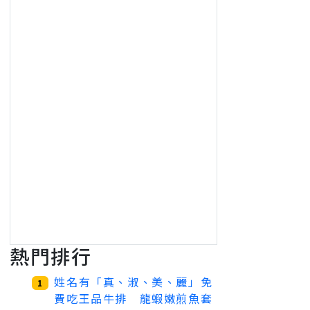
熱門排行
姓名有「真、淑、美、麗」免
1
費吃王品牛排 龍蝦嫩煎魚套