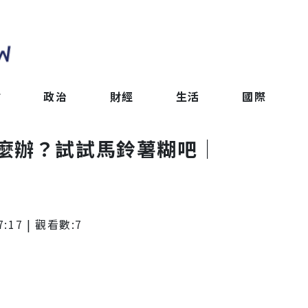
會
政治
財經
生活
國際
麼辦？試試馬鈴薯糊吧｜
7:17
| 觀看數:
7