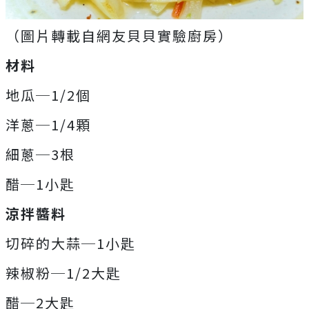
（圖片轉載自網友貝貝實驗廚房）
材料
地瓜─1/2個
洋蔥─1/4顆
細蔥─3根
醋─1小匙
涼拌醬料
切碎的大蒜─1小匙
辣椒粉─1/2大匙
醋─2大匙