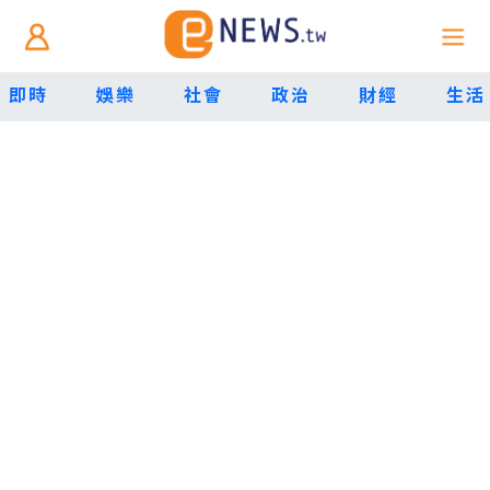
即時
娛樂
社會
政治
財經
生活